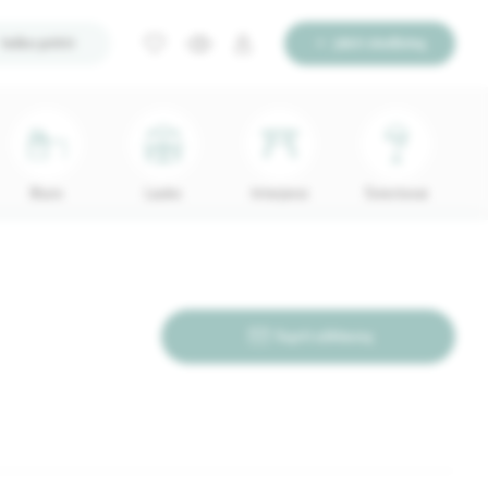
Ieško pirkti
Įdėti skelbimą
Biuro
Lauko
Interjerui
Šviestuvai
Siųsti užklausą