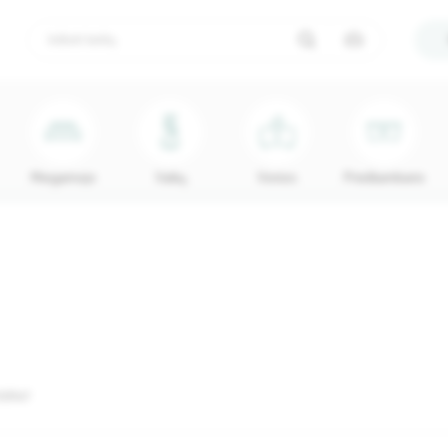
Miegamojo
Vaikų
Vonios
Prieškambario
5847