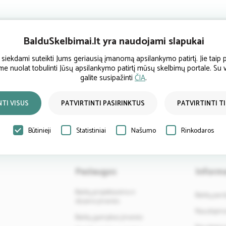
BalduSkelbimai.lt yra naudojami slapukai
ekdami suteikti Jums geriausią įmanomą apsilankymo patirtį. Jie taip p
Atsiliepimai
ume nuolat tobulinti Jūsų apsilankymo patirtį mūsų skelbimų portale. Su
galite susipažinti
ČIA
.
NTI VISUS
PATVIRTINTI PASIRINKTUS
PATVIRTINTI T
Būtinieji
Statistiniai
Našumo
Rinkodaros
Paslaugos
Informa
Baldų projektavimo ir
Baldų par
dizaino įmonės
Naudojimos
Baldų gamybos įmonės