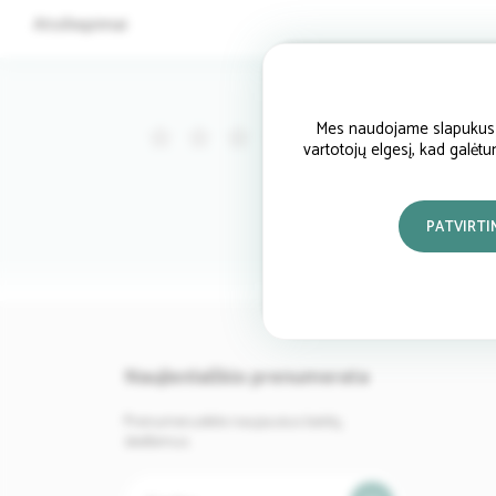
Atsiliepimai
Mes naudojame slapukus si
(0)
vartotojų elgesį, kad galėt
PATVIRTI
Naujienlaiškio prenumerata
Prenumeruokite naujausius baldų
skelbimus.