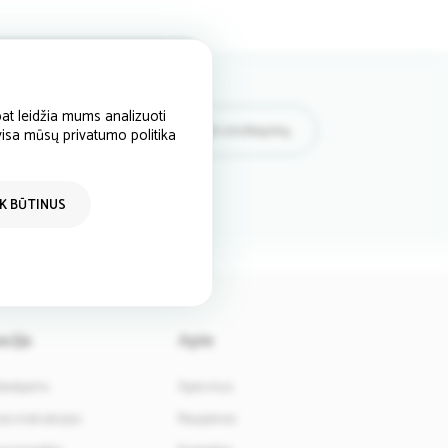
at leidžia mums analizuoti
Rašyti atsiliepimą
 visa mūsų privatumo politika
IK BŪTINUS
cija
Apie
davėjams
Apie mus
i instrukcijos
Naujienos