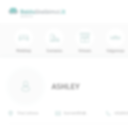
Minkštieji
Svetainės
Virtuvės
Valgomojo
ASHLEY
Visa Lietuva
burnao180@...
063660