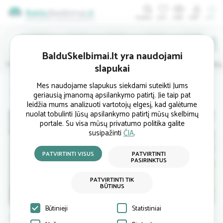
ĮDĖTI
BalduSkelbimai.lt yra naudojami
Minkštieji
Svetainės
Virtuvės
Valgomojo
Miegamojo
Vaikų
slapukai
Mes naudojame slapukus siekdami suteikti Jums
Naujų baldų skelbimai
geriausią įmanomą apsilankymo patirtį. Jie taip pat
leidžia mums analizuoti vartotojų elgesį, kad galėtume
nuolat tobulinti Jūsų apsilankymo patirtį mūsų skelbimų
portale. Su visa mūsų privatumo politika galite
susipažinti
ČIA
.
PATVIRTINTI VISUS
PATVIRTINTI
PASIRINKTUS
PATVIRTINTI TIK
BŪTINUS
Būtinieji
Statistiniai
KONSOLĖS
VEIDRODŽIAI