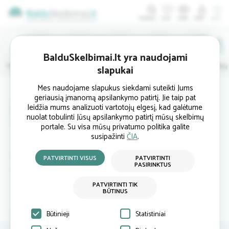
ĮDĖTI
BalduSkelbimai.lt yra naudojami
Minkštieji
Svetainės
Virtuvės
Valgomojo
Miegamojo
Vaikų
slapukai
Mes naudojame slapukus siekdami suteikti Jums
geriausią įmanomą apsilankymo patirtį. Jie taip pat
DAUGLITA Vokiški baldai
leidžia mums analizuoti vartotojų elgesį, kad galėtume
nuolat tobulinti Jūsų apsilankymo patirtį mūsų skelbimų
portale. Su visa mūsų privatumo politika galite
susipažinti
ČIA
.
Mažeikiai
dauglita@d...
PATVIRTINTI VISUS
PATVIRTINTI
PASIRINKTUS
+37062344469
dauglita.lt
PATVIRTINTI TIK
BŪTINUS
Atsiliepimai
Siųsti užklausą
Būtinieji
Statistiniai