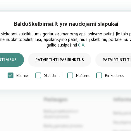
BalduSkelbimai.lt yra naudojami slapukai
ekdami suteikti Jums geriausią įmanomą apsilankymo patirtį. Jie taip p
Atsiliepimai
ume nuolat tobulinti Jūsų apsilankymo patirtį mūsų skelbimų portale. Su
galite susipažinti
ČIA
.
NTI VISUS
PATVIRTINTI PASIRINKTUS
PATVIRTINTI T
Būtinieji
Statistiniai
Našumo
Rinkodaros
Paslaugos
Informa
Baldų projektavimo ir
Baldų par
dizaino įmonės
Naudojimos
Baldų gamybos įmonės