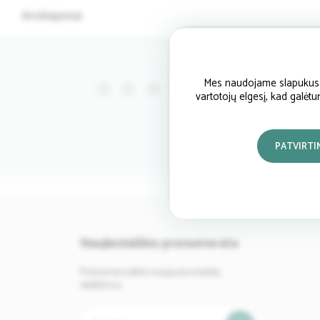
Atsiliepimai
Mes naudojame slapukus si
(0)
vartotojų elgesį, kad galėt
PATVIRTI
Naujienlaiškio prenumerata
Prenumeruokite naujausius baldų
skelbimus.