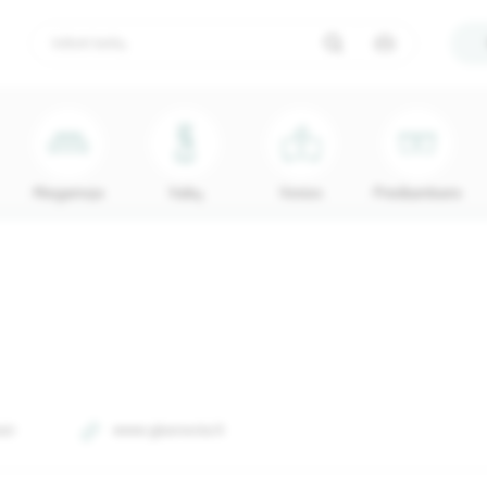
Miegamojo
Vaikų
Vonios
Prieškambario
40
www.glasnesta.lt