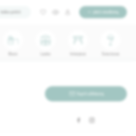
Ieško pirkti
Įdėti skelbimą
Biuro
Lauko
Interjerui
Šviestuvai
Siųsti užklausą