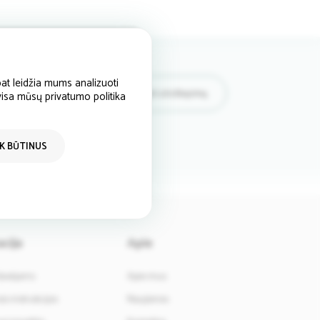
at leidžia mums analizuoti
Rašyti atsiliepimą
 visa mūsų privatumo politika
IK BŪTINUS
cija
Apie
davėjams
Apie mus
i instrukcijos
Naujienos