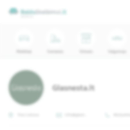
Minkštieji
Svetainės
Virtuvės
Valgomojo
Glasnesta.lt
Visa Lietuva
info@glasn...
8625499