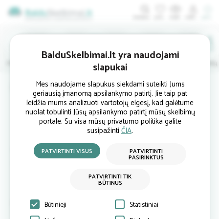
ĮDĖTI
BalduSkelbimai.lt yra naudojami
Minkštieji
Svetainės
Virtuvės
Valgomojo
Miegamojo
Vaikų
slapukai
Mes naudojame slapukus siekdami suteikti Jums
geriausią įmanomą apsilankymo patirtį. Jie taip pat
Gretatrade
leidžia mums analizuoti vartotojų elgesį, kad galėtume
nuolat tobulinti Jūsų apsilankymo patirtį mūsų skelbimų
portale. Su visa mūsų privatumo politika galite
susipažinti
ČIA
.
Visa Lietuva
gustavas.j...
PATVIRTINTI VISUS
PATVIRTINTI
PASIRINKTUS
868786928
PATVIRTINTI TIK
BŪTINUS
Įkelti skelbimai
Atsiliepimai
Siųsti užklausą
Būtinieji
Statistiniai