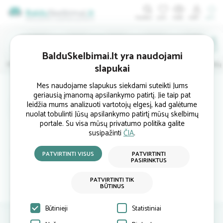
ĮDĖTI
BalduSkelbimai.lt yra naudojami
Minkštieji
Svetainės
Virtuvės
Valgomojo
Miegamojo
Vaikų
slapukai
Mes naudojame slapukus siekdami suteikti Jums
geriausią įmanomą apsilankymo patirtį. Jie taip pat
Oksana St
leidžia mums analizuoti vartotojų elgesį, kad galėtume
nuolat tobulinti Jūsų apsilankymo patirtį mūsų skelbimų
portale. Su visa mūsų privatumo politika galite
susipažinti
ČIA
.
Vilnius
oksana.bur...
PATVIRTINTI VISUS
PATVIRTINTI
PASIRINKTUS
PATVIRTINTI TIK
BŪTINUS
Atsiliepimai
Siųsti užklausą
Būtinieji
Statistiniai
Atsiliepimai
Rašyti