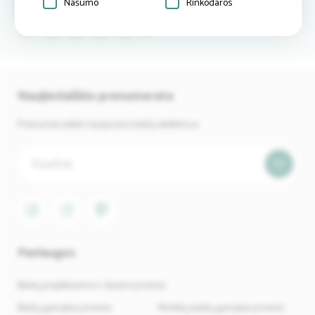
Našumo
Rinkodaros
atsiliepimą
(0)
Naujienlaiškio prenumerata
Prenumeruokite naujausius baldų skelbimus.
Paslaugos
Baldų projektavimo ir dizaino įmonės
Baldų gamybos įmonės
Minkštų baldų gamybos įmonės