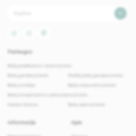
Paslaugos
Baldų projektavimo ir dizaino įmonės
Baldų gamybos įmonės
Minkštų baldų gamybos įmonės
Baldų surinkėjai
Baldų restauravimo įmonės
Baldų transportavimo ir perkraustymo įmonės
Interjero dizainas
Baldų valymo įmonės
Informacija
Apie