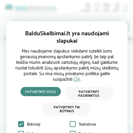
ĮDĖTI
BalduSkelbimai.lt yra naudojami
Minkštieji
Svetainės
Virtuvės
Valgomojo
Miegamojo
Vaikų
slapukai
Mes naudojame slapukus siekdami suteikti Jums
(
1
)
geriausią įmanomą apsilankymo patirtį. Jie taip pat
Pardavėjas
leidžia mums analizuoti vartotojų elgesį, kad galėtume
nuolat tobulinti Jūsų apsilankymo patirtį mūsų skelbimų
portale. Su visa mūsų privatumo politika galite
susipažinti
ČIA
.
Visa Lietuva
egidijus@i...
PATVIRTINTI VISUS
PATVIRTINTI
PASIRINKTUS
123456789
PATVIRTINTI TIK
BŪTINUS
Atsiliepimai
Siųsti užklausą
Būtinieji
Statistiniai