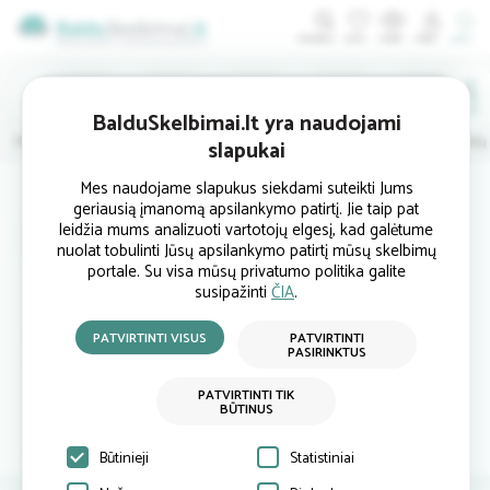
ĮDĖTI
BalduSkelbimai.lt yra naudojami
Minkštieji
Svetainės
Virtuvės
Valgomojo
Miegamojo
Vaikų
slapukai
Mes naudojame slapukus siekdami suteikti Jums
geriausią įmanomą apsilankymo patirtį. Jie taip pat
Parduotukas.lt
leidžia mums analizuoti vartotojų elgesį, kad galėtume
nuolat tobulinti Jūsų apsilankymo patirtį mūsų skelbimų
portale. Su visa mūsų privatumo politika galite
susipažinti
ČIA
.
Visa Lietuva
info@pardu...
PATVIRTINTI VISUS
PATVIRTINTI
PASIRINKTUS
868497794
parduotukas.lt
PATVIRTINTI TIK
BŪTINUS
Atsiliepimai
Siųsti užklausą
Būtinieji
Statistiniai