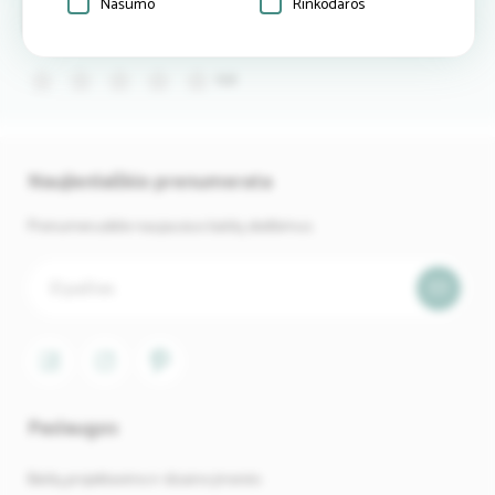
Našumo
Rinkodaros
Atsiliepimai
Rašyti
atsiliepimą
(0)
Naujienlaiškio prenumerata
Prenumeruokite naujausius baldų skelbimus.
Paslaugos
Baldų projektavimo ir dizaino įmonės