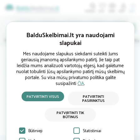
ĮDĖTI
BalduSkelbimai.lt yra naudojami
Minkštieji
Svetainės
Virtuvės
Valgomojo
Miegamojo
Vaikų
slapukai
Mes naudojame slapukus siekdami suteikti Jums
geriausią įmanomą apsilankymo patirtį. Jie taip pat
rug_01
leidžia mums analizuoti vartotojų elgesį, kad galėtume
nuolat tobulinti Jūsų apsilankymo patirtį mūsų skelbimų
portale. Su visa mūsų privatumo politika galite
susipažinti
ČIA
.
Kaunas
rugbyt0808...
PATVIRTINTI VISUS
PATVIRTINTI
PASIRINKTUS
+37061484141
PATVIRTINTI TIK
BŪTINUS
Atsiliepimai
Siųsti užklausą
Būtinieji
Statistiniai