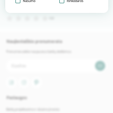
Našumo
Rinkodaros
Atsiliepimai
Rašyti
atsiliepimą
(0)
Naujienlaiškio prenumerata
Prenumeruokite naujausius baldų skelbimus.
Paslaugos
Baldų projektavimo ir dizaino įmonės