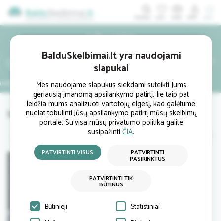
ĮDĖTI
Ieško pirkti
BalduSkelbimai.lt yra naudojami
PARDUODAMI
slapukai
BALDAI
rieškambario
Mes naudojame slapukus siekdami suteikti Jums
Biuro
Lauko
Interjerui
Šviestuvai
geriausią įmanomą apsilankymo patirtį. Jie taip pat
leidžia mums analizuoti vartotojų elgesį, kad galėtume
Ieškomi biuro baldai
nuolat tobulinti Jūsų apsilankymo patirtį mūsų skelbimų
portale. Su visa mūsų privatumo politika galite
susipažinti
ČIA
.
PATVIRTINTI VISUS
PATVIRTINTI
PASIRINKTUS
PATVIRTINTI TIK
BŪTINUS
Būtinieji
Statistiniai