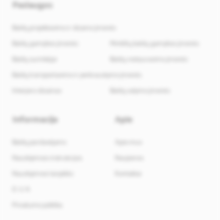
Paslaugos
Baldų projektavimo ir dizaino įmonės
Baldų gamybos įmonės
Minkštų baldų gamybos įmonės
Baldų surinkėjai
Baldų restauravimo įmonės
Baldų transportavimo ir perkraustymo įmonės
Interjero dizainas
Baldų valymo įmonės
Informacija
Apie
Baldų pardavėjams
Apie mus
Naudojimosi instrukcijos
Naujienos
Naudojimosi taisyklės
Kontaktai
D. U. K.
Privatumo politika