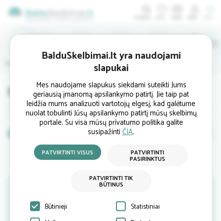
ĮDĖTI
IEŠKO
PIRKTI
BalduSkelbimai.lt yra naudojami
Prieškambario
Biuro
Lauko
Interjerui
Šviestuvai
slapukai
Mes naudojame slapukus siekdami suteikti Jums
Nauji veidrodžiai
geriausią įmanomą apsilankymo patirtį. Jie taip pat
leidžia mums analizuoti vartotojų elgesį, kad galėtume
Baldų komplektai
Spintelės
Lentynos
Spintos
Ba
nuolat tobulinti Jūsų apsilankymo patirtį mūsų skelbimų
portale. Su visa mūsų privatumo politika galite
susipažinti
ČIA
.
Nauji
Naudoti
baldai
PATVIRTINTI VISUS
PATVIRTINTI
baldai
PASIRINKTUS
Skelbimų pagal Jūsų pateiktą užklausą šiuo metu nėra.
PATVIRTINTI TIK
BŪTINUS
Jeigu turite baldų kuriuos norite parduoti - įdėkite savo
parduodamo baldo skelbimą
ČIA
arba prenumeruokite
naujienlaiškį kuriuo gausite Jums aktualius skelbimus.
Būtinieji
Statistiniai
Naujienlaiškį prenumeruoti galite paspaudę
ČIA
.