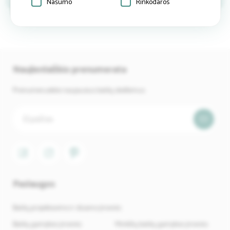
Našumo
Rinkodaros
Naujienlaiškio prenumerata
Prenumeruokite naujausius baldų skelbimus.
Paslaugos
Baldų projektavimo ir dizaino įmonės
Baldų gamybos įmonės
Minkštų baldų gamybos įmonės