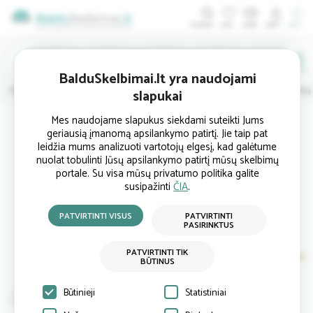
ĮDĖTI
BalduSkelbimai.lt yra naudojami
Minkštieji
Svetainės
Virtuvės
Valgomojo
Miegamojo
Vaikų
slapukai
Pradinis
Miegamojo baldai
Lovos priedai
Antčiužinis 006333 (80x200 cm
Mes naudojame slapukus siekdami suteikti Jums
geriausią įmanomą apsilankymo patirtį. Jie taip pat
leidžia mums analizuoti vartotojų elgesį, kad galėtume
nuolat tobulinti Jūsų apsilankymo patirtį mūsų skelbimų
portale. Su visa mūsų privatumo politika galite
susipažinti
ČIA
.
PATVIRTINTI VISUS
PATVIRTINTI
PASIRINKTUS
PATVIRTINTI TIK
BŪTINUS
Būtinieji
Statistiniai