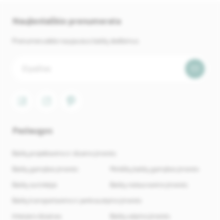
Naujienlaiškio prenumerata
Prenumeruokite naujausius baldų skelbimus.
Paslaugos
Baldų projektavimo ir dizaino įmonės
Baldų gamybos įmonės
Minkštų baldų gamybos įmonės
Baldų surinkėjai
Baldų restauravimo įmonės
Baldų transportavimo ir perkraustymo įmonės
Interjero dizainas
Baldų valymo įmonės