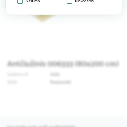
Našumo
Rinkodaros
Antčiužinis 006333 (80x200 cm)
Skelbimo ID
91182
Būklė
Nauja prekė