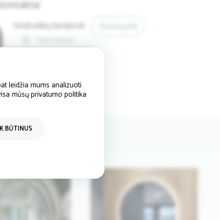
kontaktai
Veidrodžių karalystė
Žiūrėti profilį
Visa Lietuva
Siųsti užklausą
864122233
at leidžia mums analizuoti
 visa mūsų privatumo politika
IK BŪTINUS