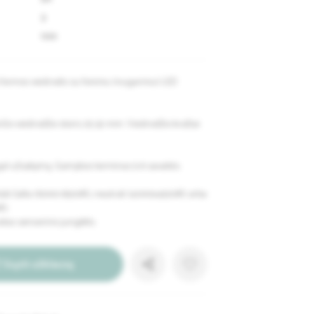
3
100
 formos veidrodis su foniniu (nugariniu) LED
čio veidrodžio storis 25-32 mm. Veidrodžio kraštai
l užsakymą. Gamybos terminas 5-6 savaitės.
būti šalta (6000-6500K), neutrali (4000x4500K) arba
K).
otas sensorinis jungiklis.
Siųsti užklausą