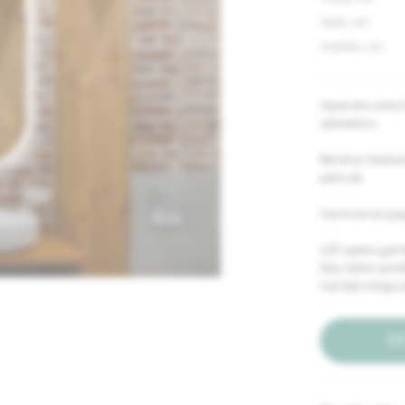
Gylis, cm
Aukštis, cm
Apverstos arkos
apšvietimu.
Bendras šviečian
poliruoti.
Gaminamas paga
LED spalva gali 
šilta (2800-3200
Gali būti integru