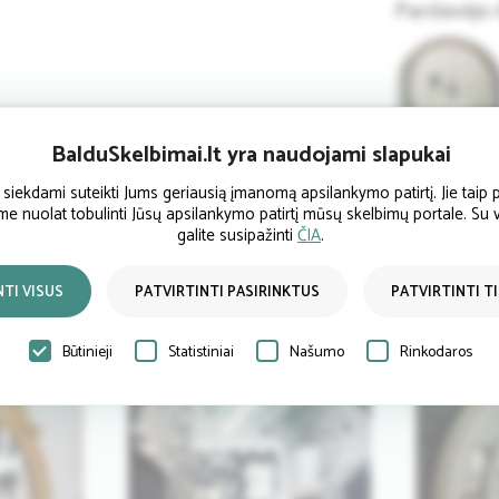
Pardavėjo 
BalduSkelbimai.lt yra naudojami slapukai
ekdami suteikti Jums geriausią įmanomą apsilankymo patirtį. Jie taip p
ume nuolat tobulinti Jūsų apsilankymo patirtį mūsų skelbimų portale. Su
galite susipažinti
ČIA
.
NTI VISUS
PATVIRTINTI PASIRINKTUS
PATVIRTINTI T
Būtinieji
Statistiniai
Našumo
Rinkodaros