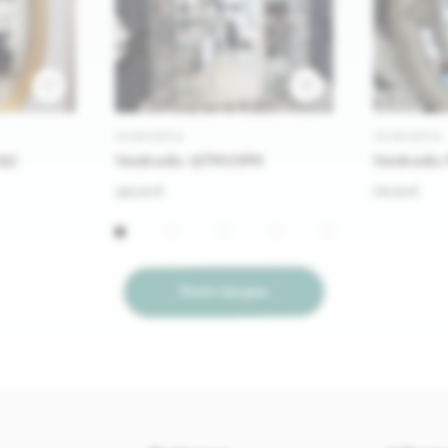
1
VEIDRODŽIAI
VEIDRODŽIAI
157
Veidrodis 13TM171PM
Veidrodis
345.00 €
176.00 €
Žiūrėti daugiau