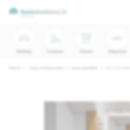
Minkštieji
Svetainės
Virtuvės
Valgomojo
Pradinis
Vonios kambario baldai
Vonios veidrodžiai
Arkinis Led veidr