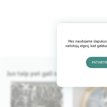
Mes naudojame slapukus si
vartotojų elgesį, kad galėt
PATVIRTI
Jus taip pat gali sudominti