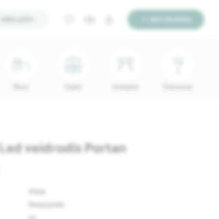
Ieško pirkti
Įdėti skelbimą
Biuro
Lauko
Interjerui
Šviestuvai
 Led veidrodis Portan
67524
Nauja prekė
50