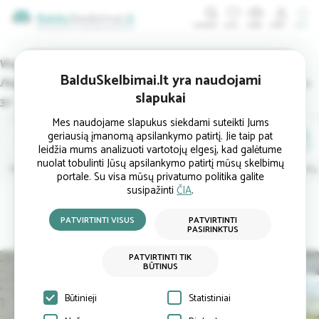
ĮDĖTI
Warning
: Undefined variable $ats in
BalduSkelbimai.lt yra naudojami
/home/balduskelbimai/public_html/sk_functions.php
on line
slapukai
37
Mes naudojame slapukus siekdami suteikti Jums
geriausią įmanomą apsilankymo patirtį. Jie taip pat
leidžia mums analizuoti vartotojų elgesį, kad galėtume
nuolat tobulinti Jūsų apsilankymo patirtį mūsų skelbimų
Minkštieji
Svetainės
Virtuvės
Valgomojo
Miegamojo
Vaikų
portale. Su visa mūsų privatumo politika galite
susipažinti
ČIA
.
Pradinis
Lauko baldai
Lauko baldų komplektai
Ąžuoliniai lauko baldai
PATVIRTINTI VISUS
PATVIRTINTI
PASIRINKTUS
PATVIRTINTI TIK
BŪTINUS
Būtinieji
Statistiniai