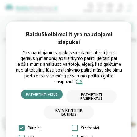
ĮDĖTI
BalduSkelbimai.lt yra naudojami
Minkštieji
Svetainės
Virtuvės
Valgomojo
Miegamojo
Vaikų
slapukai
Pradinis
Miegamojo baldai
Čiužiniai
Čiužinys 005537 (140x200 cm)
Mes naudojame slapukus siekdami suteikti Jums
geriausią įmanomą apsilankymo patirtį. Jie taip pat
leidžia mums analizuoti vartotojų elgesį, kad galėtume
nuolat tobulinti Jūsų apsilankymo patirtį mūsų skelbimų
portale. Su visa mūsų privatumo politika galite
susipažinti
ČIA
.
PATVIRTINTI VISUS
PATVIRTINTI
PASIRINKTUS
PATVIRTINTI TIK
BŪTINUS
Būtinieji
Statistiniai