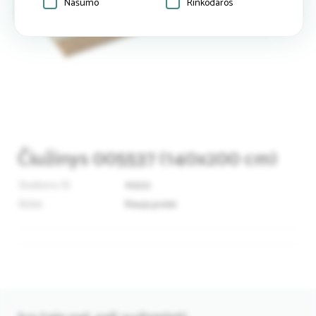
Našumo
Rinkodaros
Čiužinys 005537 (140x200 cm)
Skelbimo ID
91502
Būklė
Nauja prekė