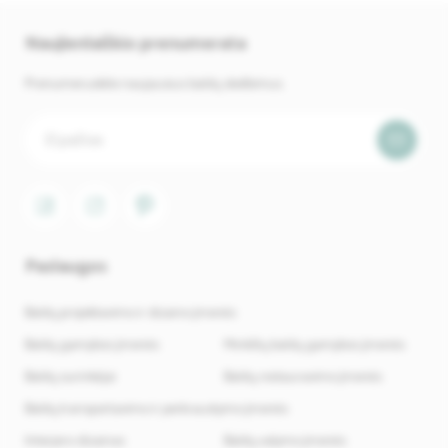
Naujienlaiškio prenumerata
Prenumeruokite naujausius baldų skelbimus.
Paslaugos
Baldų projektavimo ir dizaino įmonės
Baldų gamybos įmonės
Minkštų baldų gamybos įmonės
Baldų surinkėjai
Baldų restauravimo įmonės
Baldų transportavimo ir perkraustymo įmonės
Interjero dizainas
Baldų valymo įmonės