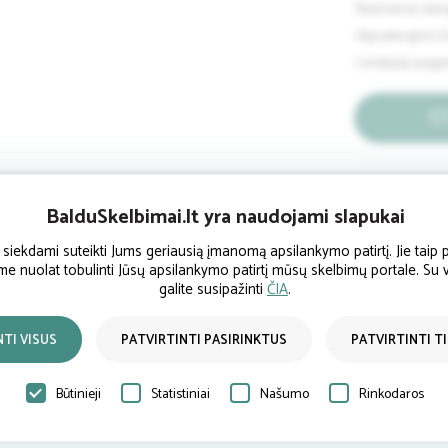
Nuimamas dang
Hipoalerginis č
Lenkijoje paga
Pardavėjo 
BalduSkelbimai.lt yra naudojami slapukai
ekdami suteikti Jums geriausią įmanomą apsilankymo patirtį. Jie taip p
ume nuolat tobulinti Jūsų apsilankymo patirtį mūsų skelbimų portale. Su
galite susipažinti
ČIA
.
NTI VISUS
PATVIRTINTI PASIRINKTUS
PATVIRTINTI T
Būtinieji
Statistiniai
Našumo
Rinkodaros