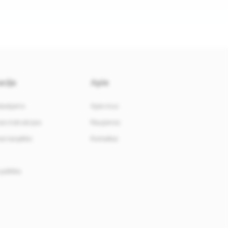
cija
Apie
davėjams
Apie mus
i instrukcijos
Naujienos
i taisyklės
Kontaktai
politika