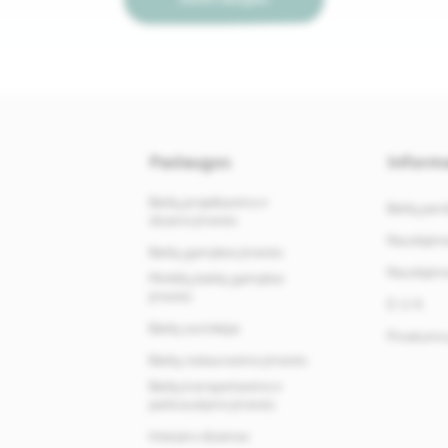
Paslaugos
Informa
Baldų projektavimo ir
Baldų par
dizaino įmonės
Naudojimos
Baldų gamybos įmonės
Naudojimos
Minkštų baldų gamybos
įmonės
D. U. K.
Baldų surinkėjai
Privatumo 
Baldų restauravimo įmonės
Baldų transportavimo ir
perkraustymo įmonės
Interjero dizainas