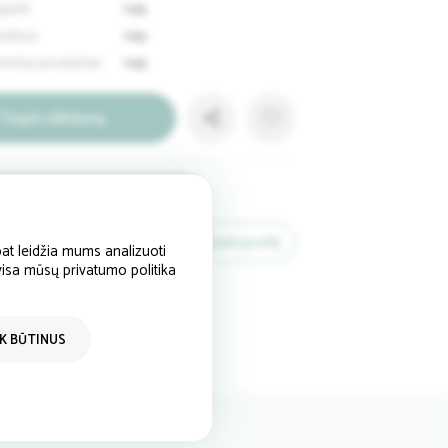
telis
taip
iužinys
taip
mintas produktas
taip
Siųsti užklausą
kontaktai
baldurama.lt
Žiūrėti profilį
at leidžia mums analizuoti
 visa mūsų privatumo politika
Visa Lietuva
IK BŪTINUS