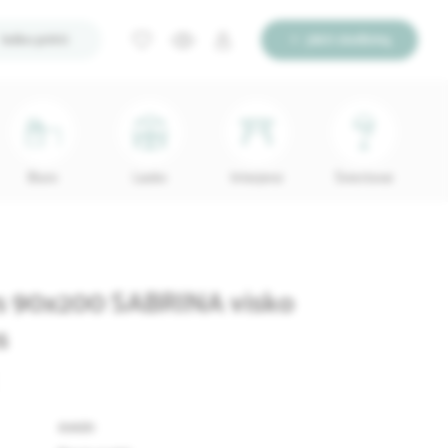
Ieško pirkti
Įdėti skelbimą
Biuro
Lauko
Interjerui
Šviestuvai
s 90x200 SABRINA visko
s
69681