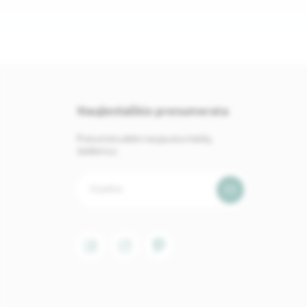
Naujienlaiškio prenumerata
Prenumeruokite naujausius baldų
skelbimus.