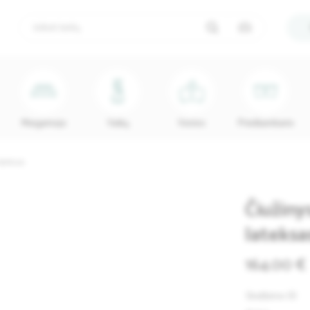
Miegamojo
Vaikų
Vonios
Prieškambario
ateksas
Čiužiny
lateksa
164.00 €
Skelbimo ID