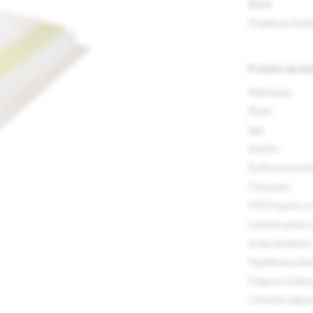
Būklė
Pritaikyta čiuži
Produkto apraš
Matmenys
Plotis
Ilgis
Aukštis
Čiužinio konstr
T25 putos
VISCO putos (3
Latekso putos 
Avižų sluoksnis
Papildoma info
Dvipusis čiužin
Tvirtumo laipsn