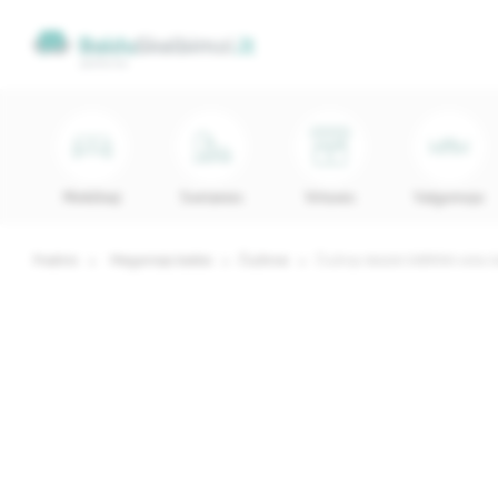
Minkštieji
Svetainės
Virtuvės
Valgomojo
Pradinis
Miegamojo baldai
Čiužiniai
Čiužinys 90x200 SABRINA visko l