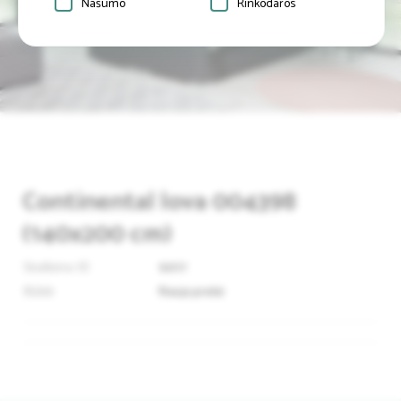
Našumo
Rinkodaros
Continental lova 004398
(140x200 cm)
Skelbimo ID
92117
Būklė
Nauja prekė