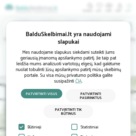
ĮDĖTI
BalduSkelbimai.lt yra naudojami
Minkštieji
Svetainės
Virtuvės
Valgomojo
Miegamojo
Vaikų
slapukai
Pradinis
Miegamojo baldai
Lovos
Continental lova 004398 (140x200 cm)
Mes naudojame slapukus siekdami suteikti Jums
geriausią įmanomą apsilankymo patirtį. Jie taip pat
leidžia mums analizuoti vartotojų elgesį, kad galėtume
nuolat tobulinti Jūsų apsilankymo patirtį mūsų skelbimų
portale. Su visa mūsų privatumo politika galite
susipažinti
ČIA
.
PATVIRTINTI VISUS
PATVIRTINTI
PASIRINKTUS
PATVIRTINTI TIK
BŪTINUS
Būtinieji
Statistiniai