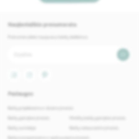
Naujienlaiškio prenumerata
Prenumeruokite naujausius baldų skelbimus.
Paslaugos
Baldų projektavimo ir dizaino įmonės
Baldų gamybos įmonės
Minkštų baldų gamybos įmonės
Baldų surinkėjai
Baldų restauravimo įmonės
Baldų transportavimo ir perkraustymo įmonės