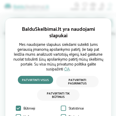
ĮDĖTI
BalduSkelbimai.lt yra naudojami
Minkštieji
Svetainės
Virtuvės
Valgomojo
Miegamojo
Vaikų
slapukai
Pradinis
Miegamojo baldai
Lovos
Continental lova 004480 (160x200 cm)
Mes naudojame slapukus siekdami suteikti Jums
geriausią įmanomą apsilankymo patirtį. Jie taip pat
leidžia mums analizuoti vartotojų elgesį, kad galėtume
nuolat tobulinti Jūsų apsilankymo patirtį mūsų skelbimų
portale. Su visa mūsų privatumo politika galite
susipažinti
ČIA
.
PATVIRTINTI VISUS
PATVIRTINTI
PASIRINKTUS
PATVIRTINTI TIK
BŪTINUS
Būtinieji
Statistiniai