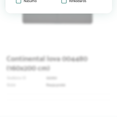
Našumo
Rinkodaros
Continental lova 004480
(160x200 cm)
Skelbimo ID
92060
Būklė
Nauja prekė