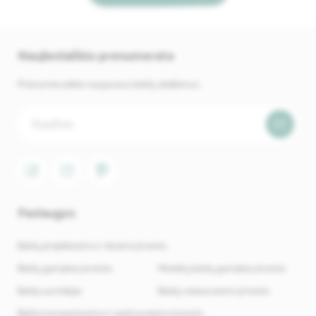
Naujienlaiškio prenumerata
Prenumeruokite naujausius baldų skelbimus.
Paslaugos
Baldų projektavimo ir dizaino įmonės
Baldų gamybos įmonės
Minkštų baldų gamybos įmonės
Baldų surinkėjai
Baldų restauravimo įmonės
Baldų transportavimo ir perkraustymo įmonės