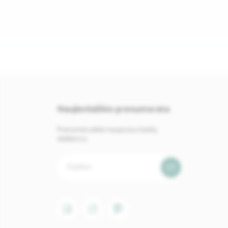
Naujienlaiškio prenumerata
Prenumeruokite naujausius baldų
skelbimus.