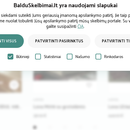
BalduSkelbimai.lt yra naudojami slapukai
ekdami suteikti Jums geriausią įmanomą apsilankymo patirtį. Jie taip p
ume nuolat tobulinti Jūsų apsilankymo patirtį mūsų skelbimų portale. Su
galite susipažinti
ČIA
.
NTI VISUS
PATVIRTINTI PASIRINKTUS
PATVIRTINTI T
Būtinieji
Statistiniai
Našumo
Rinkodaros
LOVOS
LOVOS
ODUL 108
Lova M019 su grotelėmis
Lova LE04
331.00 €
449.00 €