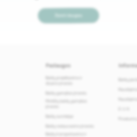
Žiūrėti daugiau
Paslaugos
Informa
Baldų projektavimo ir
Baldų par
dizaino įmonės
Naudojimos
Baldų gamybos įmonės
Naudojimos
Minkštų baldų gamybos
įmonės
D. U. K.
Baldų surinkėjai
Privatumo 
Baldų restauravimo įmonės
Baldų transportavimo ir