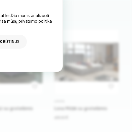
at leidžia mums analizuoti
 visa mūsų privatumo politika
IK BŪTINUS
LOVOS
2 su grotelėmis
Lova M036 su grotelėmis
416.00 €