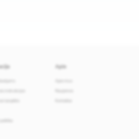
cija
Apie
davėjams
Apie mus
i instrukcijos
Naujienos
i taisyklės
Kontaktai
politika