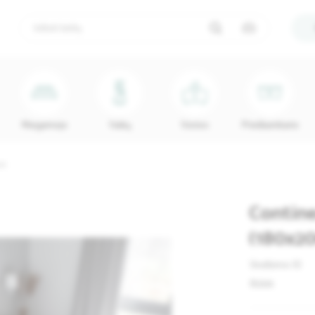
Miegamojo
Vaikų
Vonios
Prieškambario
m)
Contine
(180x2
Skelbimo ID
Būklė