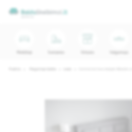
Minkštieji
Svetainės
Virtuvės
Valgomojo
Pradinis
Miegamojo baldai
Lovos
Continental lova 004549 (180x200 c