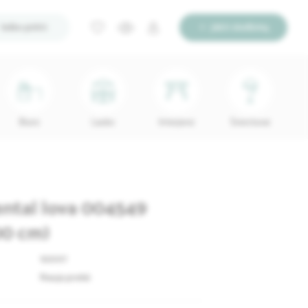
Ieško pirkti
Įdėti skelbimą
Biuro
Lauko
Interjerui
Šviestuvai
ntal lova 004549
00 cm)
92007
Nauja prekė