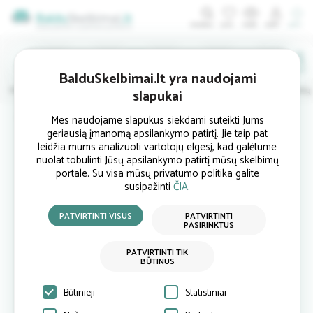
ĮDĖTI
BalduSkelbimai.lt yra naudojami
Minkštieji
Svetainės
Virtuvės
Valgomojo
Miegamojo
Vaikų
slapukai
Pradinis
Miegamojo baldai
Lovos
Continental lova 004845 (180x200 cm)
Mes naudojame slapukus siekdami suteikti Jums
geriausią įmanomą apsilankymo patirtį. Jie taip pat
leidžia mums analizuoti vartotojų elgesį, kad galėtume
nuolat tobulinti Jūsų apsilankymo patirtį mūsų skelbimų
portale. Su visa mūsų privatumo politika galite
susipažinti
ČIA
.
PATVIRTINTI VISUS
PATVIRTINTI
PASIRINKTUS
PATVIRTINTI TIK
BŪTINUS
Būtinieji
Statistiniai