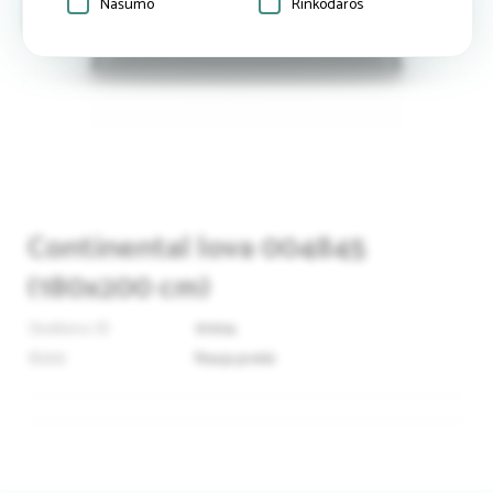
Našumo
Rinkodaros
Continental lova 004845
(180x200 cm)
Skelbimo ID
91904
Būklė
Nauja prekė