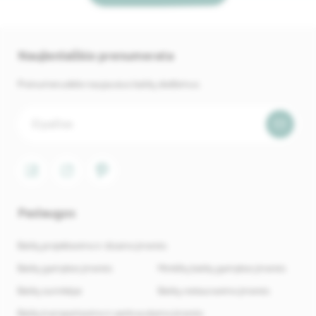
Naujienlaiškio prenumerata
Prenumeruokite naujausius baldų skelbimus.
Paslaugos
Baldų projektavimo ir dizaino įmonės
Baldų gamybos įmonės
Minkštų baldų gamybos įmonės
Baldų surinkėjai
Baldų restauravimo įmonės
Baldų transportavimo ir perkraustymo įmonės