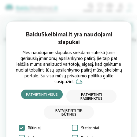
ĮDĖTI
BalduSkelbimai.lt yra naudojami
Minkštieji
Svetainės
Virtuvės
Valgomojo
Miegamojo
Vaikų
slapukai
Pradinis
Svetainės baldai
Konsolės
Elegantiška"silik" konsolė
Mes naudojame slapukus siekdami suteikti Jums
geriausią įmanomą apsilankymo patirtį. Jie taip pat
leidžia mums analizuoti vartotojų elgesį, kad galėtume
nuolat tobulinti Jūsų apsilankymo patirtį mūsų skelbimų
portale. Su visa mūsų privatumo politika galite
susipažinti
ČIA
.
PATVIRTINTI VISUS
PATVIRTINTI
PASIRINKTUS
PATVIRTINTI TIK
BŪTINUS
Būtinieji
Statistiniai