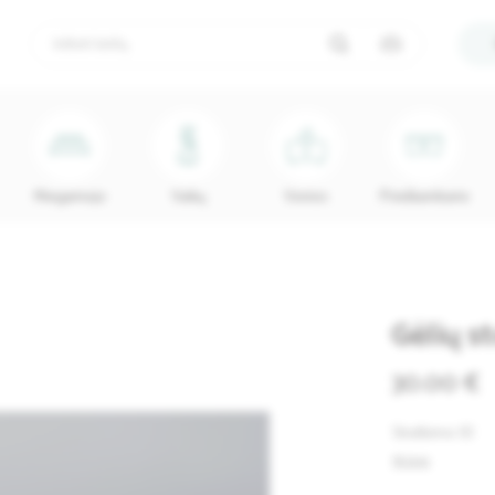
Miegamojo
Vaikų
Vonios
Prieškambario
Gėlių s
30.00 €
Skelbimo ID
Būklė