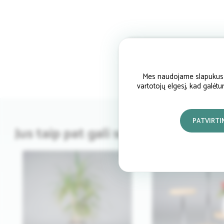
Mes naudojame slapukus si
vartotojų elgesį, kad galėt
PATVIRTI
Jus taip pat gali sudominti