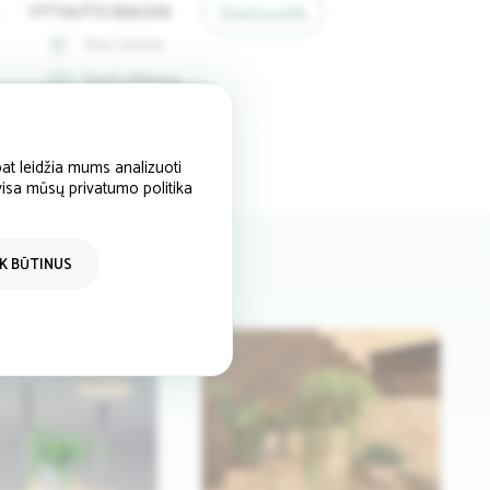
VYTAUTO BALDAI
Žiūrėti profilį
Visa Lietuva
Siųsti užklausą
+37067777167
at leidžia mums analizuoti
 visa mūsų privatumo politika
IK BŪTINUS