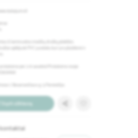
ww.stalaijums.lt
imai:
m.
tas iš laminuotos medžių drožlių plokštės.
raštai apklijuoti PVC juostele, kuri yra plastikinė ir
s.
istatome per 2-6 savaites! Pristatome visoje
OKAMAI!
esas: J. Basanavičiaus g. 3, Panevėžys.
Siųsti užklausą
kontaktai