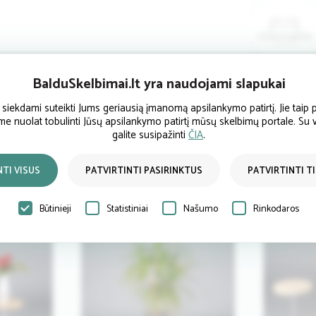
BalduSkelbimai.lt yra naudojami slapukai
ekdami suteikti Jums geriausią įmanomą apsilankymo patirtį. Jie taip p
ume nuolat tobulinti Jūsų apsilankymo patirtį mūsų skelbimų portale. Su
galite susipažinti
ČIA
.
NTI VISUS
PATVIRTINTI PASIRINKTUS
PATVIRTINTI T
Būtinieji
Statistiniai
Našumo
Rinkodaros