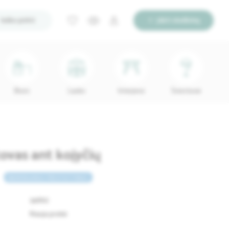
Ieško pirkti
Įdėti skelbimą
Biuro
Lauko
Interjerui
Šviestuvai
tovas ant kojyčių
NEMOKAMAS PRISTATYMAS
34862
Nauja prekė