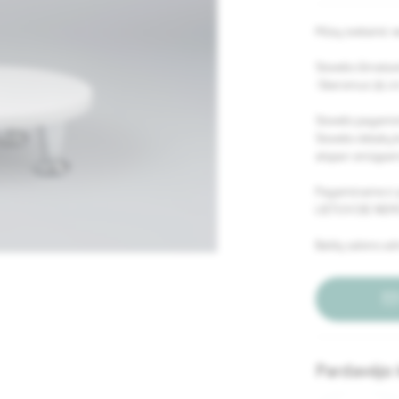
Mūsų svetainė: w
Stovelio išmatav
•Skersmuo 35 c
Stovelis pagamin
Stovelio detalių k
atspari smūgiam
Pagaminame ir pr
LIETUVOJE NEM
Baldų salono adr
Pardavėjo 