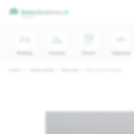
Minkštieji
Svetainės
Virtuvės
Valgomojo
Pradinis
Interjero detalės
Gėlių stovai
Gėlių stovas ant kojyčių