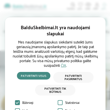
ĮDĖTI
BalduSkelbimai.lt yra naudojami
Minkštieji
Svetainės
Virtuvės
Valgomojo
Miegamojo
Vaikų
slapukai
Pradinis
Minkštieji baldai
Pufai
GREY 75x75 bx pufas
Mes naudojame slapukus siekdami suteikti Jums
geriausią įmanomą apsilankymo patirtį. Jie taip pat
leidžia mums analizuoti vartotojų elgesį, kad galėtume
nuolat tobulinti Jūsų apsilankymo patirtį mūsų skelbimų
portale. Su visa mūsų privatumo politika galite
susipažinti
ČIA
.
PATVIRTINTI VISUS
PATVIRTINTI
PASIRINKTUS
PATVIRTINTI TIK
BŪTINUS
Būtinieji
Statistiniai