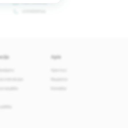
Siųsti užklausą
+37068361144
cija
Apie
davėjams
Apie mus
i instrukcijos
Naujienos
i taisyklės
Kontaktai
politika