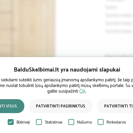
Spalva
Surinkto baldo 
Surinkto baldo 
Surinkto baldo 
Plotis/Aukštis/G
Natūralus medis 
BalduSkelbimai.lt yra naudojami slapukai
ekdami suteikti Jums geriausią įmanomą apsilankymo patirtį. Jie taip p
ume nuolat tobulinti Jūsų apsilankymo patirtį mūsų skelbimų portale. Su
galite susipažinti
ČIA
.
Pardavėjo 
NTI VISUS
PATVIRTINTI PASIRINKTUS
PATVIRTINTI T
Būtinieji
Statistiniai
Našumo
Rinkodaros