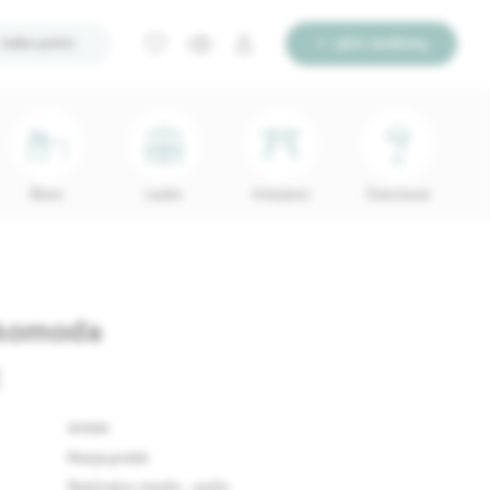
Ieško pirkti
Įdėti skelbimą
Biuro
Lauko
Interjerui
Šviestuvai
komoda
€
61996
Nauja prekė
Natūralus medis – pušis