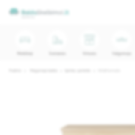
Minkštieji
Svetainės
Virtuvės
Valgomojo
Pradinis
Miegamojo baldai
Spintos, spintelės
KD148 komoda