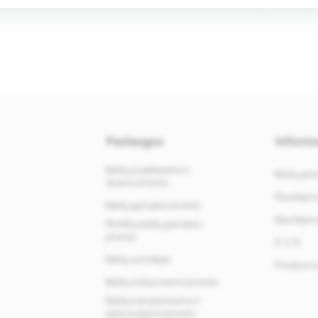
Paslaugos
Informa
Baldų projektavimo ir
Baldų par
dizaino įmonės
Naudojimos
Baldų gamybos įmonės
Naudojimos
Minkštų baldų gamybos
įmonės
D. U. K.
Baldų surinkėjai
Privatumo 
Baldų restauravimo įmonės
Baldų transportavimo ir
perkraustymo įmonės