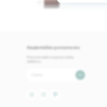
Naujienlaiškio prenumerata
Prenumeruokite naujausius baldų
skelbimus.