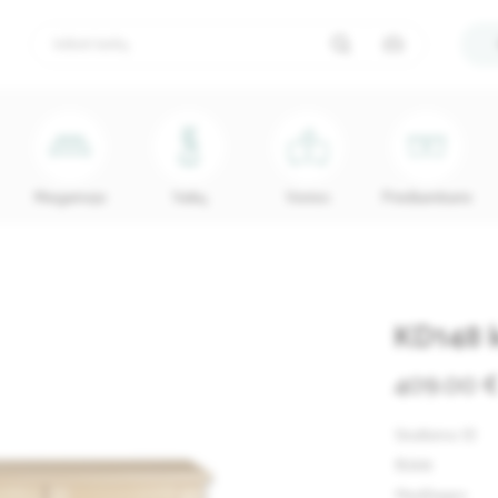
Miegamojo
Vaikų
Vonios
Prieškambario
KD148 
409.00 
Skelbimo ID
Būklė
Medžiagos