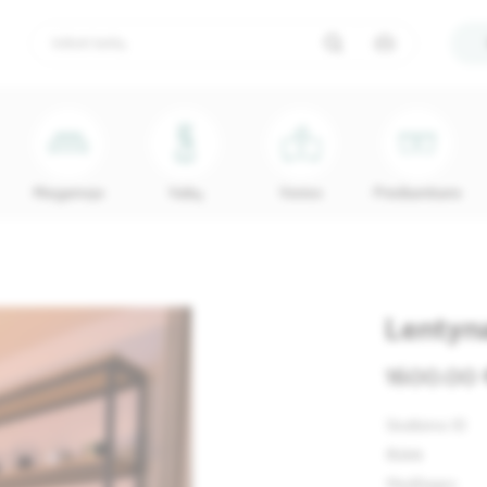
Miegamojo
Vaikų
Vonios
Prieškambario
Lentyn
1600.00 
Skelbimo ID
Būklė
Medžiagos