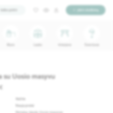
Ieško pirkti
Įdėti skelbimą
Biuro
Lauko
Interjerui
Šviestuvai
a su Uosio masyvu
€
84204
Nauja prekė
Metalas 25x25, Uosio masyvas