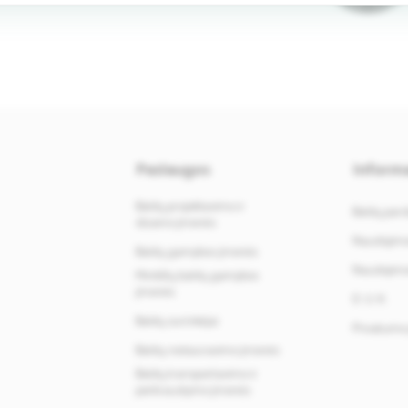
Paslaugos
Informa
Baldų projektavimo ir
Baldų par
dizaino įmonės
Naudojimos
Baldų gamybos įmonės
Naudojimos
Minkštų baldų gamybos
įmonės
D. U. K.
Baldų surinkėjai
Privatumo 
Baldų restauravimo įmonės
Baldų transportavimo ir
perkraustymo įmonės