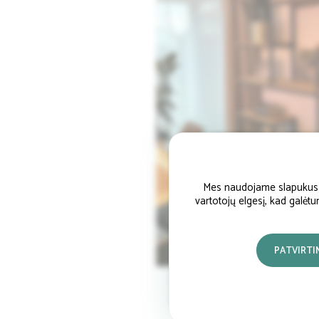
Mes naudojame slapukus si
vartotojų elgesį, kad galėt
PATVIRTI