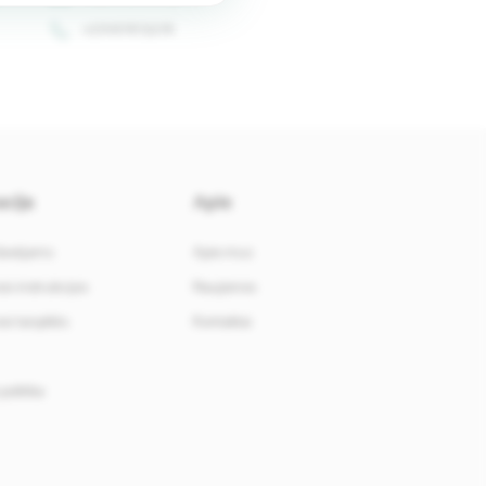
+37067673276
cija
Apie
davėjams
Apie mus
i instrukcijos
Naujienos
i taisyklės
Kontaktai
politika