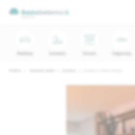
Minkštieji
Svetainės
Virtuvės
Valgomojo
Pradinis
Svetainės baldai
Lentynos
Lentyna su Uosio masyvu