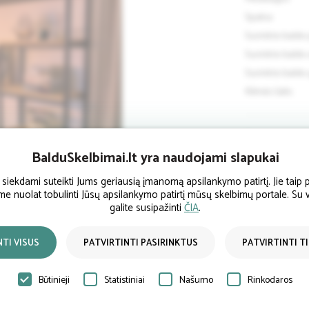
Spalva
Surinkto baldo 
Surinkto baldo 
Surinkto baldo 
Kilmės šalis:
Gaminame indiv
BalduSkelbimai.lt yra naudojami slapukai
ekdami suteikti Jums geriausią įmanomą apsilankymo patirtį. Jie taip p
ume nuolat tobulinti Jūsų apsilankymo patirtį mūsų skelbimų portale. Su
galite susipažinti
ČIA
.
Pardavėjo 
NTI VISUS
PATVIRTINTI PASIRINKTUS
PATVIRTINTI T
Būtinieji
Statistiniai
Našumo
Rinkodaros