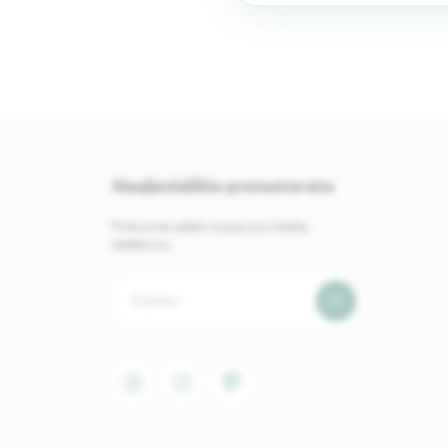
Naujienlaiškio prenumerata
Prenumeruokite naujausius baldų
skelbimus.