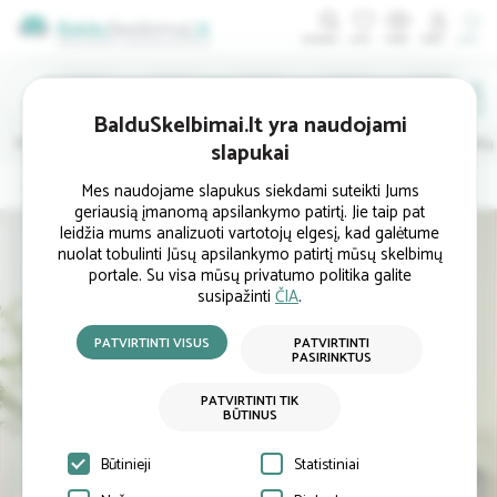
ĮDĖTI
BalduSkelbimai.lt yra naudojami
Minkštieji
Svetainės
Virtuvės
Valgomojo
Miegamojo
Vaikų
slapukai
Pradinis
Miegamojo baldai
Lovos
Lova „Stella“
Mes naudojame slapukus siekdami suteikti Jums
geriausią įmanomą apsilankymo patirtį. Jie taip pat
leidžia mums analizuoti vartotojų elgesį, kad galėtume
nuolat tobulinti Jūsų apsilankymo patirtį mūsų skelbimų
portale. Su visa mūsų privatumo politika galite
susipažinti
ČIA
.
PATVIRTINTI VISUS
PATVIRTINTI
PASIRINKTUS
PATVIRTINTI TIK
BŪTINUS
Būtinieji
Statistiniai