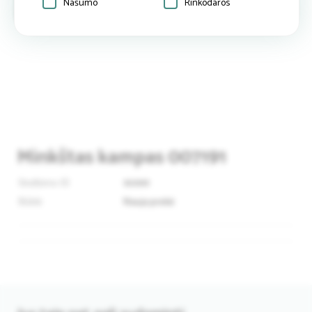
Našumo
Rinkodaros
Minkštas kampas 007191
Skelbimo ID
90991
Būklė
Nauja prekė