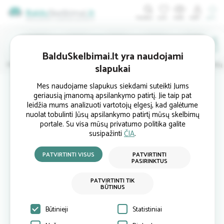
ĮDĖTI
BalduSkelbimai.lt yra naudojami
Minkštieji
Svetainės
Virtuvės
Valgomojo
Miegamojo
Vaikų
slapukai
Pradinis
Minkštieji baldai
Minkšti kampai
Minkštas kampas 007191
Mes naudojame slapukus siekdami suteikti Jums
geriausią įmanomą apsilankymo patirtį. Jie taip pat
leidžia mums analizuoti vartotojų elgesį, kad galėtume
nuolat tobulinti Jūsų apsilankymo patirtį mūsų skelbimų
portale. Su visa mūsų privatumo politika galite
susipažinti
ČIA
.
PATVIRTINTI VISUS
PATVIRTINTI
PASIRINKTUS
PATVIRTINTI TIK
BŪTINUS
Būtinieji
Statistiniai