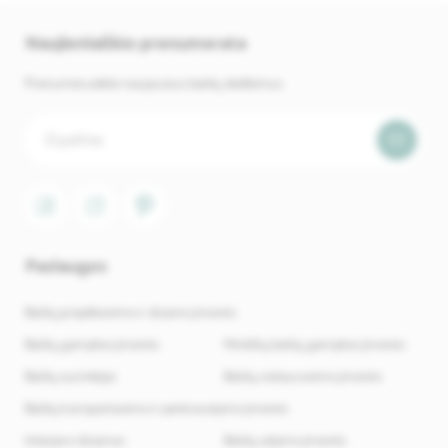
Naujienlaiškio prenumerata
Prenumeruokite naujausius baldų skelbimus.
Paslaugos
Baldų projektavimo ir dizaino įmonės
Baldų gamybos įmonės
Minkštų baldų gamybos įmonės
Baldų surinkėjai
Baldų restauravimo įmonės
Baldų transportavimo ir perkraustymo įmonės
Interjero dizainas
Baldų valymo įmonės