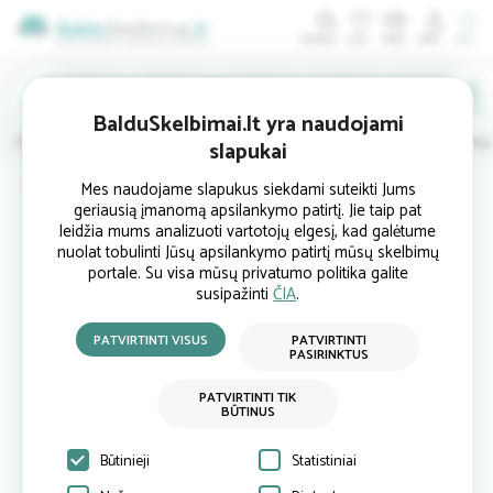
ĮDĖTI
BalduSkelbimai.lt yra naudojami
Minkštieji
Svetainės
Virtuvės
Valgomojo
Miegamojo
Vaikų
slapukai
Pradinis
Minkštieji baldai
Minkšti kampai
Minkštas kampas ORLANDO W
Mes naudojame slapukus siekdami suteikti Jums
geriausią įmanomą apsilankymo patirtį. Jie taip pat
leidžia mums analizuoti vartotojų elgesį, kad galėtume
nuolat tobulinti Jūsų apsilankymo patirtį mūsų skelbimų
portale. Su visa mūsų privatumo politika galite
susipažinti
ČIA
.
PATVIRTINTI VISUS
PATVIRTINTI
PASIRINKTUS
PATVIRTINTI TIK
BŪTINUS
Būtinieji
Statistiniai