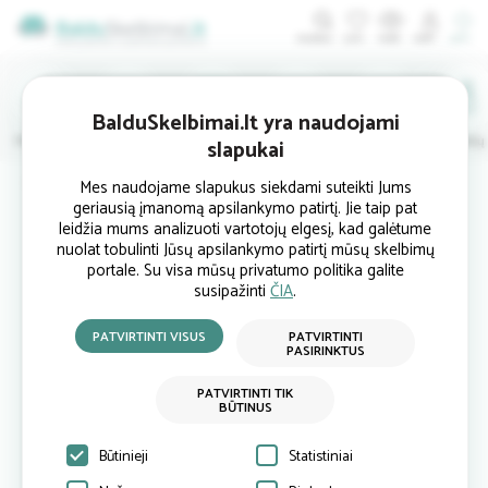
ĮDĖTI
BalduSkelbimai.lt yra naudojami
Minkštieji
Svetainės
Virtuvės
Valgomojo
Miegamojo
Vaikų
slapukai
Pradinis
Minkštieji baldai
Minkšti kampai
Minkštas kampas POKUSA (P
Mes naudojame slapukus siekdami suteikti Jums
geriausią įmanomą apsilankymo patirtį. Jie taip pat
leidžia mums analizuoti vartotojų elgesį, kad galėtume
nuolat tobulinti Jūsų apsilankymo patirtį mūsų skelbimų
portale. Su visa mūsų privatumo politika galite
susipažinti
ČIA
.
PATVIRTINTI VISUS
PATVIRTINTI
PASIRINKTUS
PATVIRTINTI TIK
BŪTINUS
Būtinieji
Statistiniai