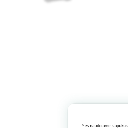
Mes naudojame slapukus si