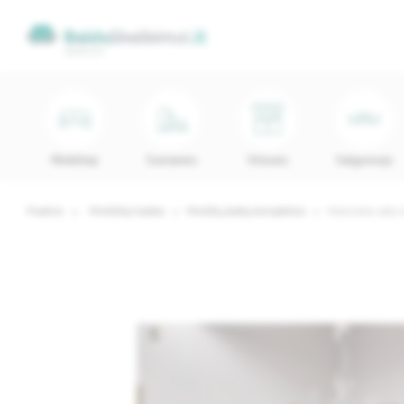
Minkštieji
Svetainės
Virtuvės
Valgomojo
Pradinis
Minkštieji baldai
Minkštų baldų komplektai
Natūralios odos