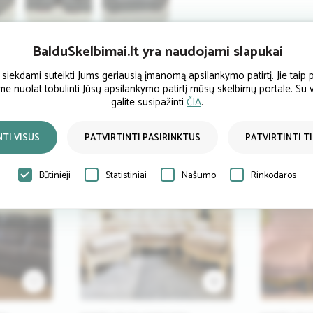
BalduSkelbimai.lt yra naudojami slapukai
ekdami suteikti Jums geriausią įmanomą apsilankymo patirtį. Jie taip p
ume nuolat tobulinti Jūsų apsilankymo patirtį mūsų skelbimų portale. Su
galite susipažinti
ČIA
.
NTI VISUS
PATVIRTINTI PASIRINKTUS
PATVIRTINTI T
ATPIGO
Būtinieji
Statistiniai
Našumo
Rinkodaros
4