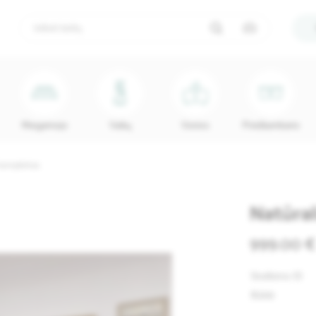
Miegamojo
Vaikų
Vonios
Prieškambario
 komplektas
Natūra
999.00 €
Skelbimo ID
Būklė