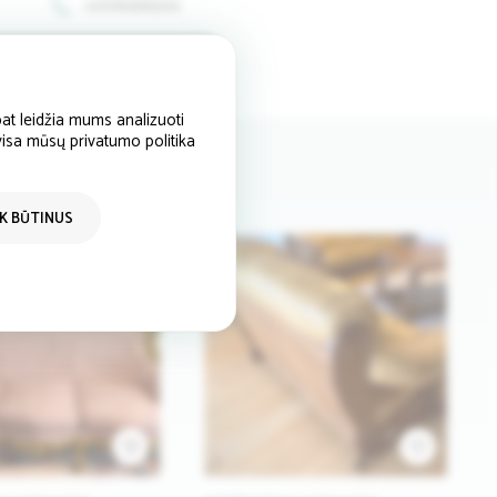
+37062565222
at leidžia mums analizuoti
 visa mūsų privatumo politika
IK BŪTINUS
3
1