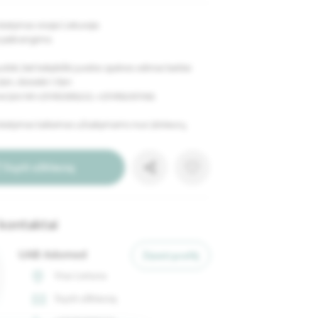
atymas visoje Lietuvoje.
e pabrangimo.
ti, bet kokybiški juodos spalvos odiniai baldai:
2.25m, dvivietė 1.75m
cijos tel.+37062565222, +37065297093.
tatymas taikomas užsakymams nuo 300eurų.
Siųsti užklausą
kontaktai
UAB Adomed
Žiūrėti profilį
Visa Lietuva
Siųsti užklausą