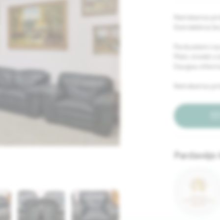
Nemokamas prist
Išsimokėtinai b
Parduodami naudo
Plotis: ;trivietė 
Daugiau informa
Nemokamas pris
Pardavėjo 