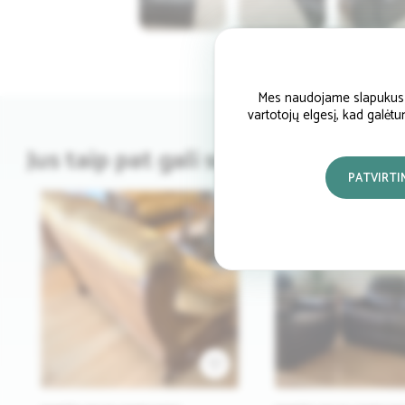
Mes naudojame slapukus si
vartotojų elgesį, kad galėt
Jus taip pat gali sudominti
PATVIRTI
1