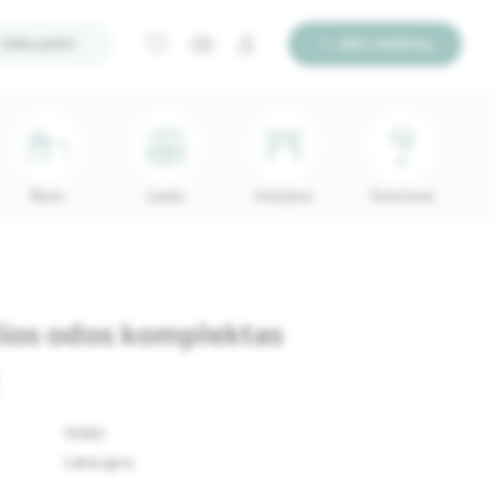
Ieško pirkti
Įdėti skelbimą
Biuro
Lauko
Interjerui
Šviestuvai
lios odos komplektas
92353
Labai gera