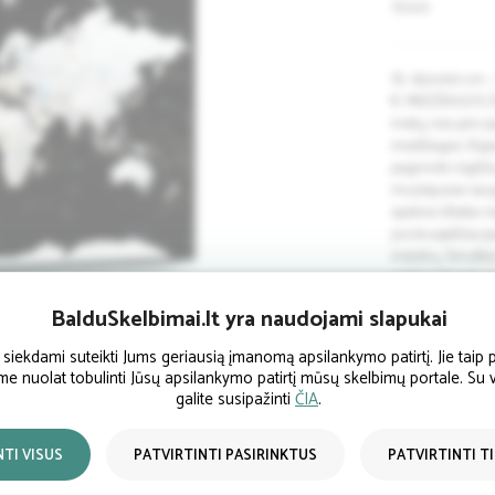
Būklė
XL 150×100 cm – 
€. MEDŽIAGOS Že
metų, nes jam p
medžiagos. Išs
pagrindo rūgščių
muziejuose saug
spalvos išlieka 
yra kruopščiai p
meistrų. Smulkio
raiškos Mutoh s
(Japonija),Origin
BalduSkelbimai.lt yra naudojami slapukai
(Japonija),Nuo b
matinis spaudos 
ekdami suteikti Jums geriausią įmanomą apsilankymo patirtį. Jie taip p
medžio porėmis u
ume nuolat tobulinti Jūsų apsilankymo patirtį mūsų skelbimų portale. Su
patogiam smeigt
galite susipažinti
ČIA
.
NTI VISUS
PATVIRTINTI PASIRINKTUS
PATVIRTINTI T
+4