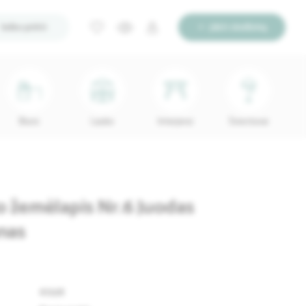
Ieško pirkti
Įdėti skelbimą
Biuro
Lauko
Interjerui
Šviestuvai
o žemėlapis Nr.6 Juodas
nas
67228