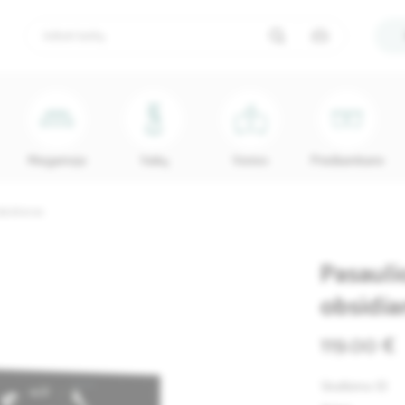
Miegamojo
Vaikų
Vonios
Prieškambario
obsidianas
Pasauli
obsidia
119.00 €
Skelbimo ID