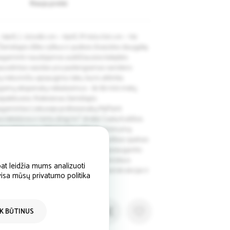
Nauja prekė
199 €, L 120×80 cm – 159 €, M 100×700 cm – 119
mėlapis išliks ryškus ir puikios išvaizdos daugybę
agaminti naudojamos aukščiausios kokybės
pausdintas vaizdas yra padengiamas vandens
 neturinčiu apsauginiu laku, kuris atitinka
omų eksponatų reikalavimus - iki 80-100 metų
nepakitusios. Kiekvienas žemėlapis
agamintas Lietuvoje profesionalių MyPoint
s tekstūros ir tvirta 310g/m² drobė Coala,Aukštos
pausdintuvas, užtikrinantis aiškų skaitomumą
alūs ir ilgaamžiai dažai, suteikiantys ryškias spalvas
lukimo ir neigiamo aplinkos poveikio apsaugantis
lakas (Jungtinė Karalystė);Tvirtas natūralaus
at leidžia mums analizuoti
žpildytas su putų plokšte – lengvai konstrukcijai ir
 visa mūsų privatumo politika
ukų naudojimui (Lietuva).
Siųsti užklausą
IK BŪTINUS