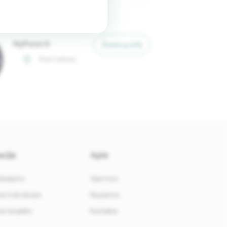
kontaktai
MyPoint.lt
Žiūrėti profilį
Visa Lietuva
cija
Apie
davėjams
Apie mus
i instrukcijos
Naujienos
i taisyklės
Kontaktai