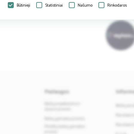
Būtinieji
Statistiniai
Našumo
Rinkodaros
Pardavėjo 
Paslaugos
Informa
Baldų projektavimo ir
Baldų par
dizaino įmonės
Naudojimos
Baldų gamybos įmonės
Naudojimos
Minkštų baldų gamybos
įmonės