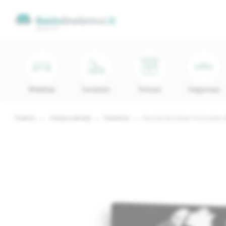
Minkštieji
Svetainės
Virtuvės
Valgomojo
Pradinis
Interjero detalės
Paveikslai
Pasaulio žemėlapis Nr.6 Juodas 