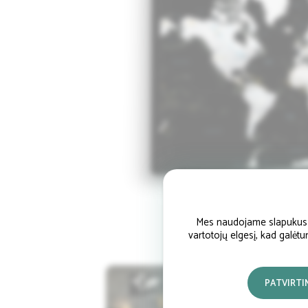
Mes naudojame slapukus si
vartotojų elgesį, kad galėt
PATVIRTI