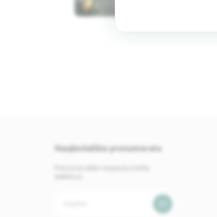
Naujienlaiškio prenumerata
Prenumeruokite naujausius baldų
skelbimus.