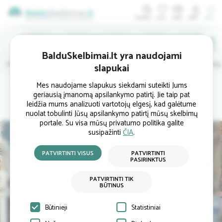
ĮDĖTI
BalduSkelbimai.lt yra naudojami
Minkštieji
Svetainės
Virtuvės
Valgomojo
Miegamojo
Vaikų
slapukai
Pradinis
Miegamojo baldai
Spintos, spintelės
Prabangi "Silik" 4 durų sp
Mes naudojame slapukus siekdami suteikti Jums
geriausią įmanomą apsilankymo patirtį. Jie taip pat
leidžia mums analizuoti vartotojų elgesį, kad galėtume
nuolat tobulinti Jūsų apsilankymo patirtį mūsų skelbimų
portale. Su visa mūsų privatumo politika galite
susipažinti
ČIA
.
PATVIRTINTI VISUS
PATVIRTINTI
PASIRINKTUS
PATVIRTINTI TIK
BŪTINUS
Būtinieji
Statistiniai