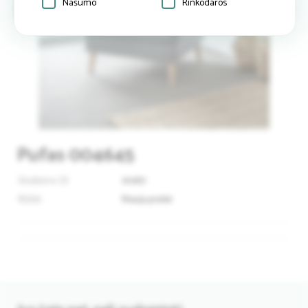
Našumo
Rinkodaros
Pufas 004645
Skelbimo ID
91987
Būklė
Nauja prekė