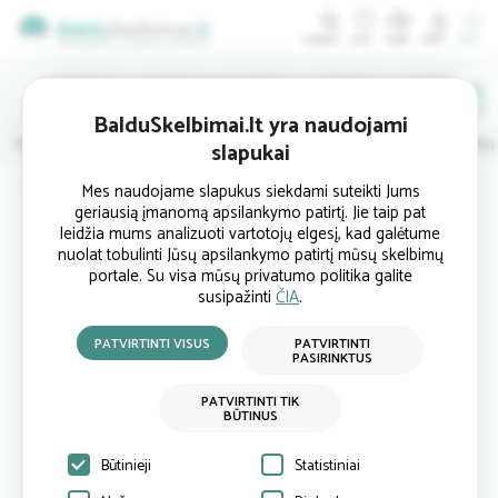
ĮDĖTI
BalduSkelbimai.lt yra naudojami
Minkštieji
Svetainės
Virtuvės
Valgomojo
Miegamojo
Vaikų
slapukai
Pradinis
Minkštieji baldai
Pufai
Pufas 004645
Mes naudojame slapukus siekdami suteikti Jums
geriausią įmanomą apsilankymo patirtį. Jie taip pat
leidžia mums analizuoti vartotojų elgesį, kad galėtume
nuolat tobulinti Jūsų apsilankymo patirtį mūsų skelbimų
portale. Su visa mūsų privatumo politika galite
susipažinti
ČIA
.
PATVIRTINTI VISUS
PATVIRTINTI
PASIRINKTUS
PATVIRTINTI TIK
BŪTINUS
Būtinieji
Statistiniai