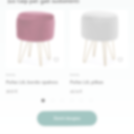
Jus taip pat gali sudominti
PUFAI
PUFAI
Pufas Lili, bordo spalvos
Pufas Lili, pilkas
36.67 €
45.74 €
Žiūrėti daugiau