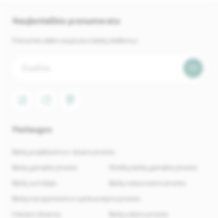
Naujienlaiškio prenumerata
Prenumeruokite naujausius baldų skelbimus.
Paslaugos
Baldų projektavimo ir dizaino įmonės
Baldų gamybos įmonės
Minkštų baldų gamybos įmonės
Baldų surinkėjai
Baldų restauravimo įmonės
Baldų transportavimo ir perkraustymo įmonės
Interjero dizainas
Baldų valymo įmonės