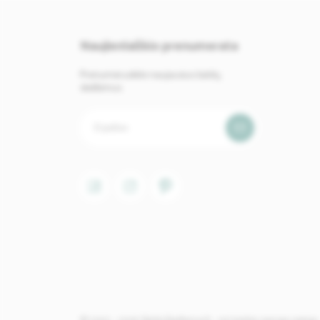
Naujienlaiškio prenumerata
Prenumeruokite naujausius baldų
skelbimus.