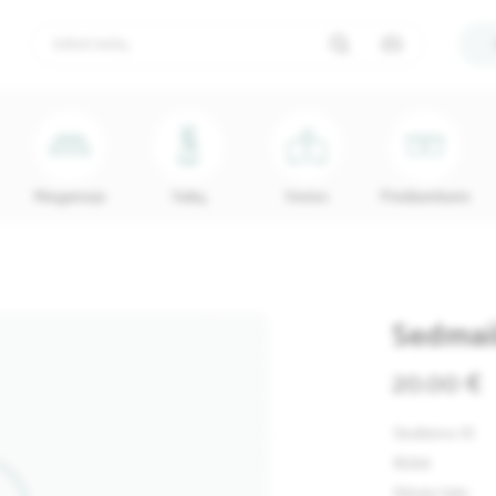
Miegamojo
Vaikų
Vonios
Prieškambario
Sedmaiš
20.00 €
Skelbimo ID
Būklė
Kilmės šalis: