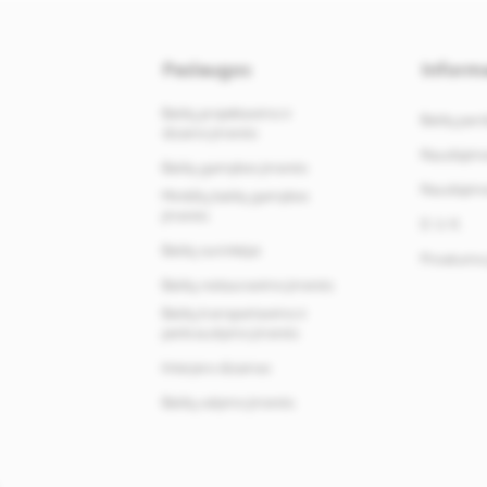
Paslaugos
Informa
Baldų projektavimo ir
Baldų par
dizaino įmonės
Naudojimos
Baldų gamybos įmonės
Naudojimos
Minkštų baldų gamybos
įmonės
D. U. K.
Baldų surinkėjai
Privatumo 
Baldų restauravimo įmonės
Baldų transportavimo ir
perkraustymo įmonės
Interjero dizainas
Baldų valymo įmonės