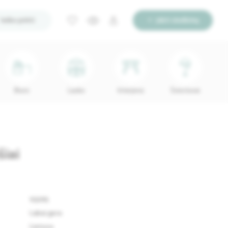
Ieško pirkti
Įdėti skelbimą
Biuro
Lauko
Interjerui
Šviestuvai
iai
93295
Labai gera
Lietuva