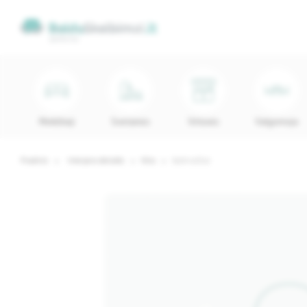
Minkštieji
Svetainės
Virtuvės
Valgomojo
Pradinis
Interjero detalės
Kita
Sedmaišiai