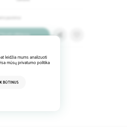
ams jaunimui
Siųsti užklausą
kontaktai
at leidžia mums analizuoti
 visa mūsų privatumo politika
Visa Lietuva
+37060491683
IK BŪTINUS