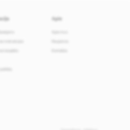
cija
Apie
davėjams
Apie mus
i instrukcijos
Naujienos
i taisyklės
Kontaktai
politika