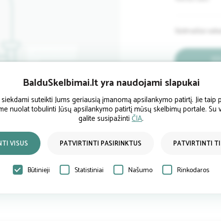
Sėdmaišiai vaik
BalduSkelbimai.lt yra naudojami slapukai
Pardavėjo 
ekdami suteikti Jums geriausią įmanomą apsilankymo patirtį. Jie taip p
ume nuolat tobulinti Jūsų apsilankymo patirtį mūsų skelbimų portale. Su
galite susipažinti
ČIA
.
NTI VISUS
PATVIRTINTI PASIRINKTUS
PATVIRTINTI T
Būtinieji
Statistiniai
Našumo
Rinkodaros