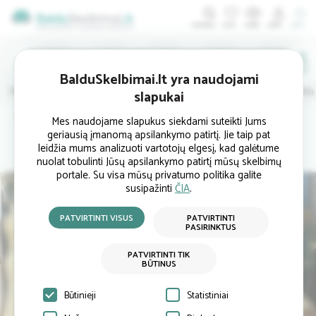
ĮDĖTI
BalduSkelbimai.lt yra naudojami
Minkštieji
Svetainės
Virtuvės
Valgomojo
Miegamojo
Vaikų
slapukai
Pradinis
Svetainės baldai
Komodos, šoninės spintelės
"SILIK" komoda s
Mes naudojame slapukus siekdami suteikti Jums
geriausią įmanomą apsilankymo patirtį. Jie taip pat
leidžia mums analizuoti vartotojų elgesį, kad galėtume
nuolat tobulinti Jūsų apsilankymo patirtį mūsų skelbimų
portale. Su visa mūsų privatumo politika galite
susipažinti
ČIA
.
PATVIRTINTI VISUS
PATVIRTINTI
PASIRINKTUS
PATVIRTINTI TIK
BŪTINUS
Būtinieji
Statistiniai