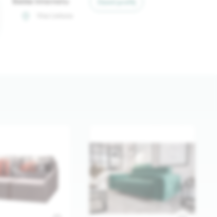
Baldai Internetu
Žiūrėti profilį
Visa Lietuva