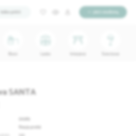
Ieško pirkti
Įdėti skelbimą
Biuro
Lauko
Interjerui
Šviestuvai
ova SANTA
59385
Nauja prekė
plotis
122