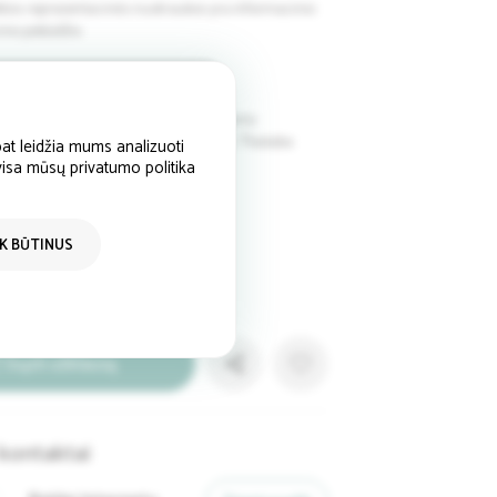
ktos reprezentacinės nuotraukos yra informacinio
nio pobūdžio.
amybą galima rinktis iš visų
. Audinio pasirinkimą įrašykite užsakymo
ukelyje prie pristatymo informacijos "Pastaba
at leidžia mums analizuoti
 visa mūsų privatumo politika
IK BŪTINUS
Siųsti užklausą
kontaktai