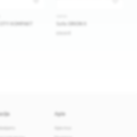
1
S
SOFOS
 CITY KOMPAKT
Sofa ORION II
579.00 €
cija
Apie
davėjams
Apie mus