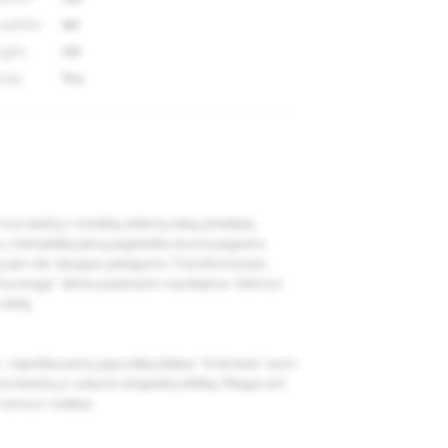
aukštis
90
gylis
101
cija
Yra
uri plačią ir minkštą sėdimą vietą, pritaikytą
i. Į komplektą įeiną pagalvėlės, kurios pagyvina
kia jam dar daugiau patogumo. Transformacijos
ronyga" skirtas pastoviam naudojimui. Sofa turi
 dėžę.
- nepriklausomų spyruoklių blokas "Antinoise", kuris
ūno kontūrų ir sukuria ortopedinį efektą. Miegas ant
ramus ir sveikas.