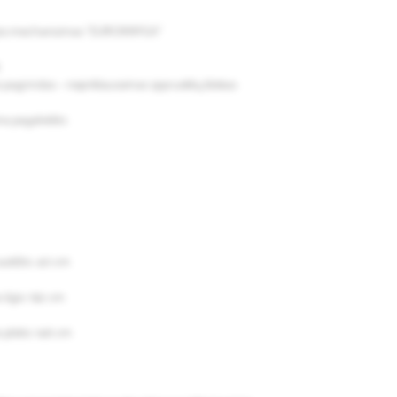
ijos mechanizmas "EUROKNYGA"
s pagrindas – nepriklausomas spyruoklių blokas
ina pagalvėlės
aukštis: 40 cm
ilgis: 192 cm
plotis: 146 cm