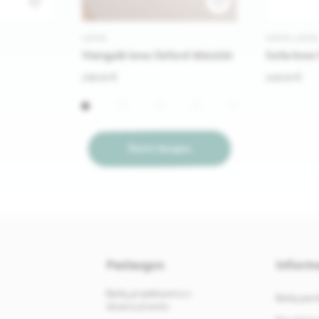
1
LOVOS
SOFOS-LOVO
Viengulė lova Oxford 90x200
Sofa-lova
299.00 €
249.00 €
Žiūrėti daugiau
Paslaugos
Informa
Baldų projektavimo ir
Baldų par
dizaino įmonės