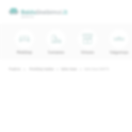
Minkštieji
Svetainės
Virtuvės
Valgomojo
Pradinis
Minkštieji baldai
Sofos-lovos
Sofa-lova SANTA