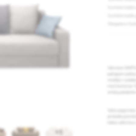
Surinkto baldo 
Surinkto baldo 
Miegojimo funk
Sofa-lova SANTA t
patogiam poilsiu
modelį ir sutei
mechanizmas "Eu
erdvią patalynės
Sofos pagrindas 
prisitaiko prie k
tokios sofos bus 
+5