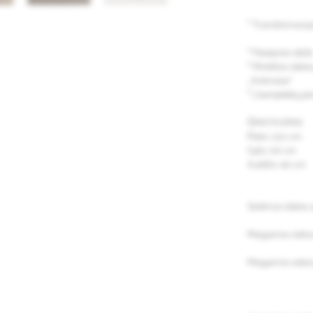
* Transformac
* Patalynės dėžė
* Minkštos dalie
„Antinoise“
* Į komplektą įe
IŠMATAVIMAI
Plotis: 222 cm
Gylis: 101 cm
Aukštis: 90 cm
Sėdimos dalies 
Miegamos vietos 
Miegamos vietos 