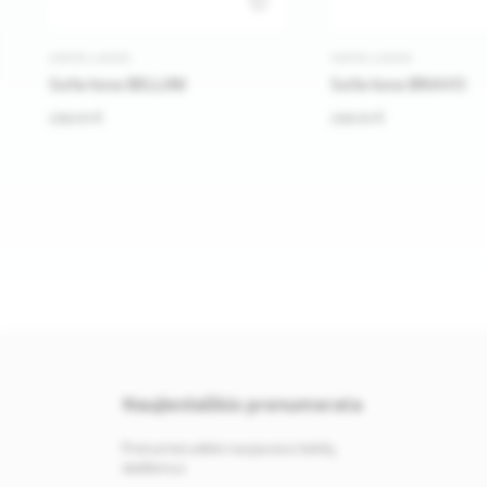
1
SOFOS-LOVOS
SOFOS-LOVOS
Sofa-lova BELLINI
Sofa-lova BRAVO
299.00 €
299.00 €
Naujienlaiškio prenumerata
Prenumeruokite naujausius baldų
skelbimus.