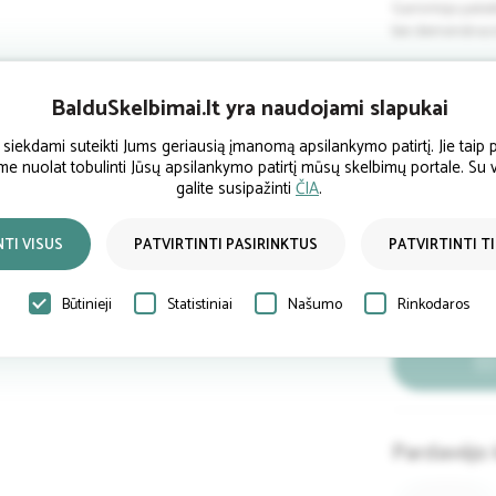
Gamintojo patei
bei demonstraci
Užsakant baldo g
BalduSkelbimai.lt yra naudojami slapukai
siūlomų audinių
komentaruose (la
ekdami suteikti Jums geriausią įmanomą apsilankymo patirtį. Jie taip p
kurjeriui").
ume nuolat tobulinti Jūsų apsilankymo patirtį mūsų skelbimų portale. Su
galite susipažinti
ČIA
.
NTI VISUS
PATVIRTINTI PASIRINKTUS
PATVIRTINTI T
Būtinieji
Statistiniai
Našumo
Rinkodaros
Pardavėjo 