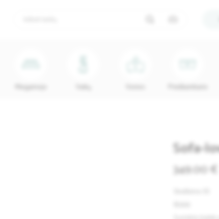
Miegamojo
Vaikų
Vonios
Prieškambario
Sofa-l
349.00 €
Skelbimo ID
Būklė
Surinkto baldo 