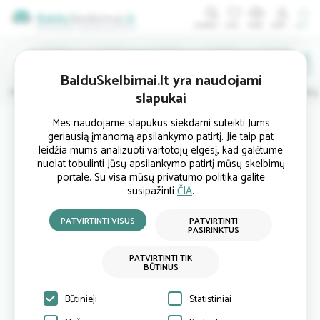
ĮDĖTI
BalduSkelbimai.lt yra naudojami
Minkštieji
Svetainės
Virtuvės
Valgomojo
Miegamojo
Vaikų
slapukai
Pradinis
Miegamojo baldai
Spintos, spintelės
Spinta MAJA IV 200 PI su
Mes naudojame slapukus siekdami suteikti Jums
geriausią įmanomą apsilankymo patirtį. Jie taip pat
leidžia mums analizuoti vartotojų elgesį, kad galėtume
nuolat tobulinti Jūsų apsilankymo patirtį mūsų skelbimų
portale. Su visa mūsų privatumo politika galite
susipažinti
ČIA
.
PATVIRTINTI VISUS
PATVIRTINTI
PASIRINKTUS
PATVIRTINTI TIK
BŪTINUS
Būtinieji
Statistiniai