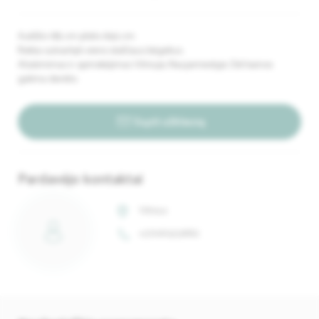
Aukštis 185 cm plotis 69,5 cm.
Reikia sutvarkyti vieno stalčiaus bėgelius.
Atsiėmimas ir apmokėjimas Vilniuje, Naujamiestyje. Dėl kainos
galima derėtis.
Siųsti užklausą
Pardavėjo kontaktai
Vilnius
+37061323882