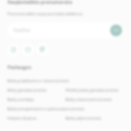
Naujienlaiškio prenumerata
Prenumeruokite naujausius baldų skelbimus.
Paslaugos
Baldų projektavimo ir dizaino įmonės
Baldų gamybos įmonės
Minkštų baldų gamybos įmonės
Baldų surinkėjai
Baldų restauravimo įmonės
Baldų transportavimo ir perkraustymo įmonės
Interjero dizainas
Baldų valymo įmonės