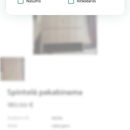
Našumo
Rinkodaros
Spintelė pakabinama
180.00 €
Skelbimo ID
94054
Būklė
Labai gera