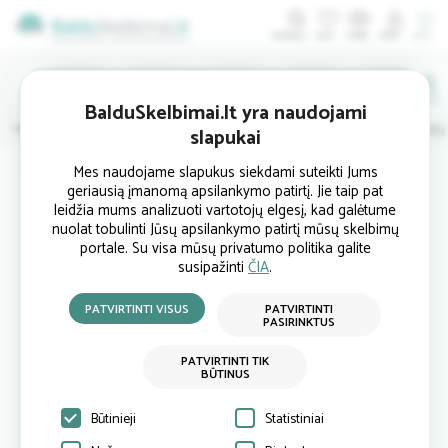
ĮDĖTI
BalduSkelbimai.lt yra naudojami
Minkštieji
Svetainės
Virtuvės
Valgomojo
Miegamojo
Vaikų
slapukai
Pradinis
Biuro baldai
Spintelės
Spintelė pakabinama
Mes naudojame slapukus siekdami suteikti Jums
geriausią įmanomą apsilankymo patirtį. Jie taip pat
leidžia mums analizuoti vartotojų elgesį, kad galėtume
nuolat tobulinti Jūsų apsilankymo patirtį mūsų skelbimų
portale. Su visa mūsų privatumo politika galite
susipažinti
ČIA
.
PATVIRTINTI VISUS
PATVIRTINTI
PASIRINKTUS
PATVIRTINTI TIK
BŪTINUS
Būtinieji
Statistiniai