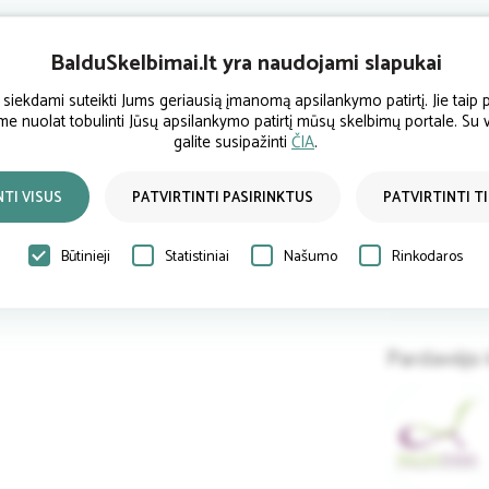
Papildoma info
BalduSkelbimai.lt yra naudojami slapukai
ekdami suteikti Jums geriausią įmanomą apsilankymo patirtį. Jie taip p
ume nuolat tobulinti Jūsų apsilankymo patirtį mūsų skelbimų portale. Su
Kojos pagaminto
galite susipažinti
ČIA
.
Sėdynė ir atloš
Rėmas pagamint
NTI VISUS
PATVIRTINTI PASIRINKTUS
PATVIRTINTI T
medienos bei m
Būtinieji
Statistiniai
Našumo
Rinkodaros
Pardavėjo 