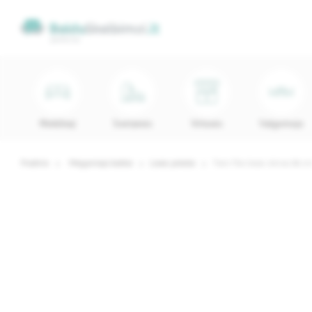
Minkštieji
Svetainės
Virtuvės
Valgomojo
Pradinis
Miegamojo baldai
Lovos priedai
Twin Flex lovos rėmas 80 c