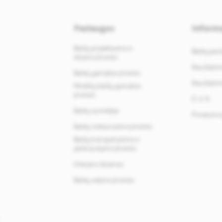
Paslaugos
Informa
Baldų projektavimo ir
Baldų par
dizaino įmonės
Naudojimos
Baldų gamybos įmonės
Naudojimos
Minkštų baldų gamybos
įmonės
D. U. K.
Baldų surinkėjai
Privatumo 
Baldų restauravimo įmonės
Baldų transportavimo ir
perkraustymo įmonės
Interjero dizainas
Baldų valymo įmonės