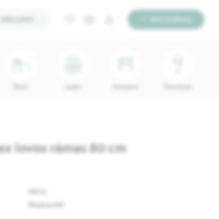
Ieško pirkti
Įdėti skelbimą
Biuro
Lauko
Interjerui
Šviestuvai
ex lovos rėmas 80 cm
68273
Nauja prekė