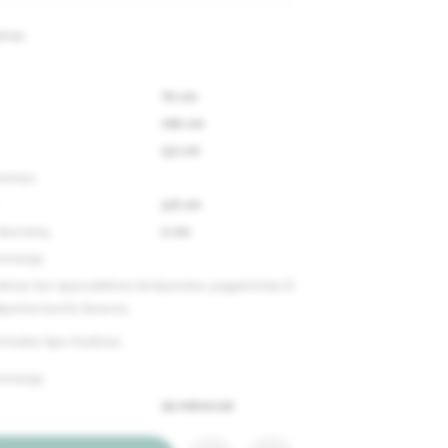
ymas
79 cm
196 cm
3,5 cm
tmenys
3,8 cm
skersinių
2 cm
rmacija
mas turi spyruoklines lentjuostes, pagamintas iš
lijuotos beržo faneros.
 kokio tipo čiužiniui.
rmacija
24 mėnesiai