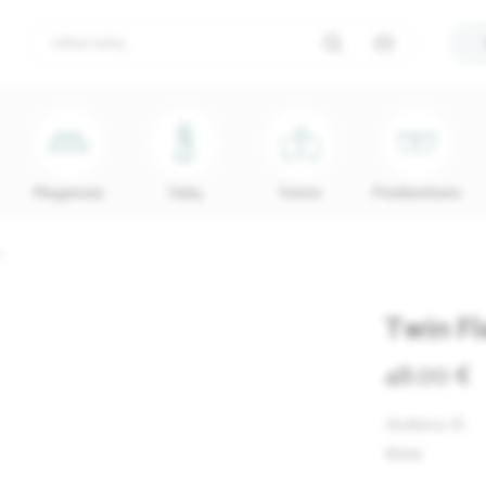
Miegamojo
Vaikų
Vonios
Prieškambario
m
Twin Fl
48.00 €
Skelbimo ID
Būklė