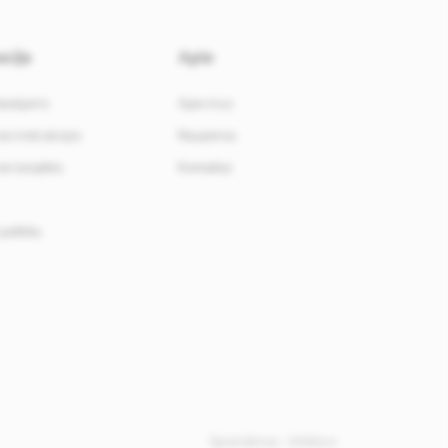
cija
Apie
davėjams
Apie mus
i instrukcijos
Naujienos
i taisyklės
Kontaktai
politika
Sprendimas -
Infoface