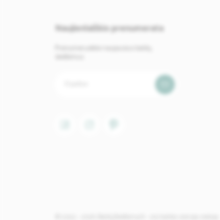
Naujienlaiškio prenumerata
Prenumeruokite naujausius baldų
skelbimus.
© 2022 - 2026. BaldųSkelbimai.lt - visi baldai vienoje vietoje