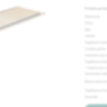
Produkto apraš
Matmenys
Plotis
Ilgis
Aukštis
Papildomi ma
Lentynų plotis
Atstumas tarp 
Papildoma info
" TWIN FLEX" rė
sluoksniais suk
Rėmas tinka bet
Papildoma info
Garantija