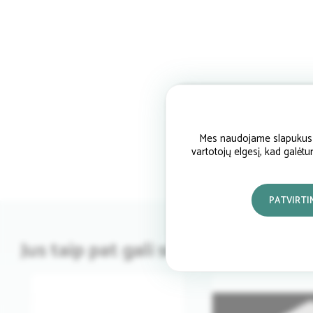
Mes naudojame slapukus si
vartotojų elgesį, kad galėt
PATVIRTI
Jus taip pat gali sudominti