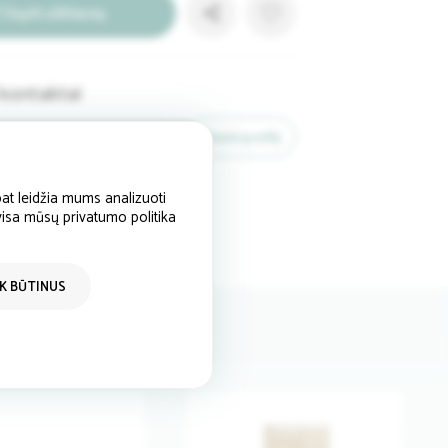
Siųsti užklausą
kontaktai
baldurama.lt
Žiūrėti profilį
Visa Lietuva
at leidžia mums analizuoti
 visa mūsų privatumo politika
IK BŪTINUS