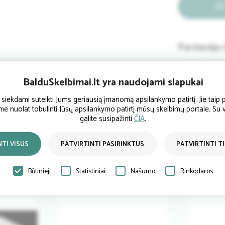
Pardavėjo 
BalduSkelbimai.lt yra naudojami slapukai
ekdami suteikti Jums geriausią įmanomą apsilankymo patirtį. Jie taip p
ume nuolat tobulinti Jūsų apsilankymo patirtį mūsų skelbimų portale. Su
galite susipažinti
ČIA
.
NTI VISUS
PATVIRTINTI PASIRINKTUS
PATVIRTINTI T
Būtinieji
Statistiniai
Našumo
Rinkodaros