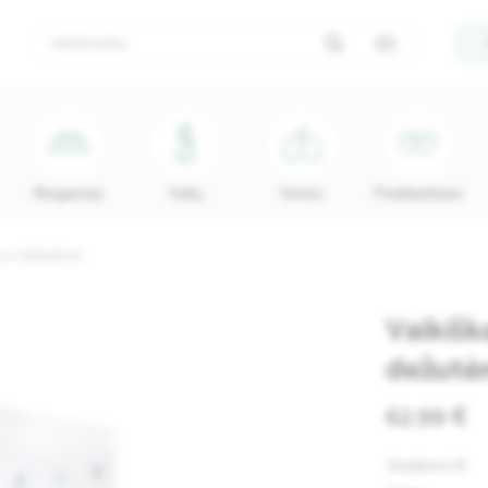
Miegamojo
Vaikų
Vonios
Prieškambario
 su 2 dežutėmis
Vaikišk
dežutė
62.99 €
Skelbimo ID