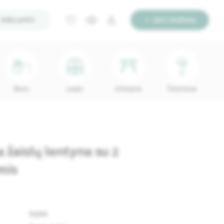
Ieško pirkti
Įdėti skelbimą
Biuro
Lauko
Interjerui
Šviestuvai
a žaislų lentyna su 2
mis
63392