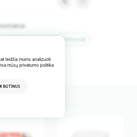
kontaktai
Bonideco
Žiūrėti profilį
Visa Lietuva
at leidžia mums analizuoti
 visa mūsų privatumo politika
IK BŪTINUS