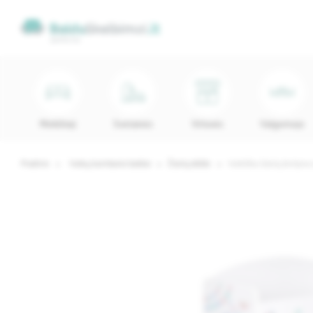
Minkštieji
Svetainės
Virtuvės
Valgomojo
Pradinis
Vaikų kambario baldai
Žaislų dėžės
Vaikiška žaislų lentyna