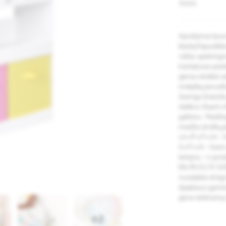
Būklė
Aprašymas buvo a
klaidų.Papuoškit
raštai, spalving
tvarkytuvas pad
geriau leiskite v
mokyklą paruoštas
žavinga išvaizda
daiktus. Išsami i
geltona - Medžia
medžio drožlių pl
cm (P x P x A) -
(I x P x A) - Svo
lentyna - 1 x pri
EN, FR, ES, IT)
nuvalykite drėgnu
išpakavus gamin
gerai vėdinamą v
+2