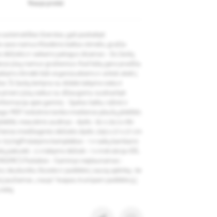
Nauja prekė
utomatiškai išverstas, gali pasitaikyti
e savo namus Klasikinis baltas rėmelis, gražūs
os dėžutės ir vaikams patogus dizainas – šis žaislų
arys jūsų namus gražesnius. Kad būtų gera pradžia,
aikams išmokti būti organizuotiems ir anksti ateiti į
. Ši žaislų lentyna su didele laikymo vieta ir
 privers jūsų vaikus su džiaugsmu susitvarkyti
nformacija apie gaminį: - Spalva: balta, rožinė ir
ga: MDF (vidutinio tankio medienos plaušų plokštė),
okštė, neaustinis audinys - dydis : 62 x 29, 5 x 80
 Vienos medžiaginės dėžutės dydis: 29,5 x 27 x 27 cm
ris: 12,5 kgPristatymo komplektas: - 1 x vaikų kambario
edų pakuotė - 2 x laikymo dėžutė - 1 x instrukcija (DE,
 SONGMICS Pastabos: - Gaminys neplaunamas -
 skudurėliu šluoste ir padėkite į sausą aplinką.- Jei
į jaučiamas „naujo“ kvapas, trumpam padėkite jį į
ietą.