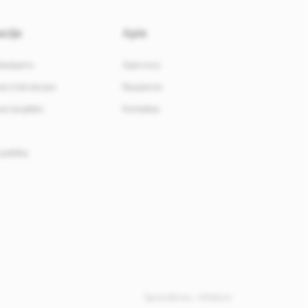
cija
Apie
davėjams
Apie mus
i instrukcijos
Naujienos
i taisyklės
Kontaktai
politika
Sprendimas -
Infoface