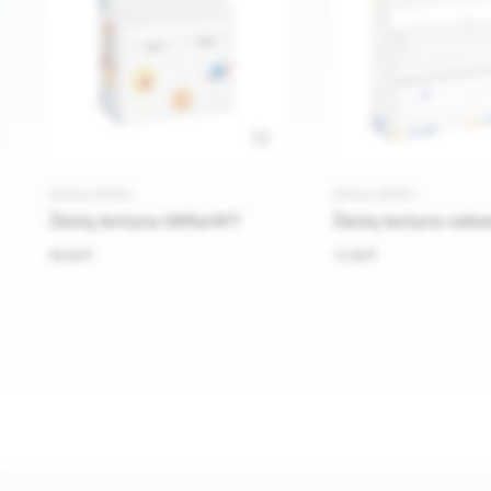
1
ŽAISLŲ DĖŽĖS
ŽAISLŲ DĖŽĖS
Žaislų lentyna GKR41WT
Žaislų lentyna vaika
65.99 €
72.99 €