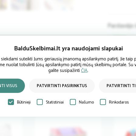
Pardavėjo 
BalduSkelbimai.lt yra naudojami slapukai
ekdami suteikti Jums geriausią įmanomą apsilankymo patirtį. Jie taip p
ume nuolat tobulinti Jūsų apsilankymo patirtį mūsų skelbimų portale. Su
galite susipažinti
ČIA
.
NTI VISUS
PATVIRTINTI PASIRINKTUS
PATVIRTINTI T
Būtinieji
Statistiniai
Našumo
Rinkodaros