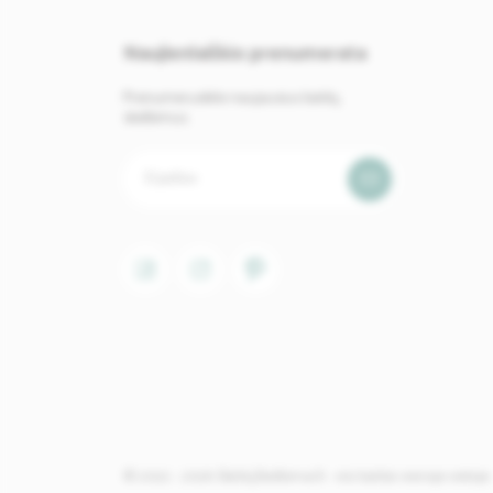
Naujienlaiškio prenumerata
Prenumeruokite naujausius baldų
skelbimus.
© 2022 - 2026. BaldųSkelbimai.lt - visi baldai vienoje vietoje