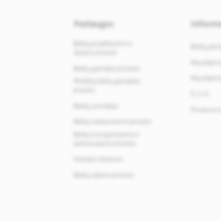
Paslaugos
Informa
Baldų projektavimo ir
Baldų par
dizaino įmonės
Naudojimos
Baldų gamybos įmonės
Naudojimos
Minkštų baldų gamybos
įmonės
D. U. K.
Baldų surinkėjai
Privatumo 
Baldų restauravimo įmonės
Baldų transportavimo ir
perkraustymo įmonės
Interjero dizainas
Baldų valymo įmonės