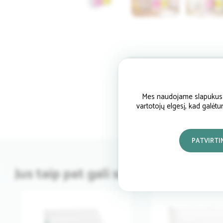
Mes naudojame slapukus si
vartotojų elgesį, kad galėt
PATVIRTI
Jus taip pat gali sudominti