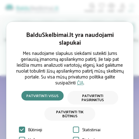
ĮDĖTI
BalduSkelbimai.lt yra naudojami
Minkštieji
Svetainės
Virtuvės
Valgomojo
Miegamojo
Vaikų
slapukai
Pradinis
Interjero detalės
Dekoracijos
Vandens siena, Vandens krioklys -
Mes naudojame slapukus siekdami suteikti Jums
geriausią įmanomą apsilankymo patirtį. Jie taip pat
leidžia mums analizuoti vartotojų elgesį, kad galėtume
nuolat tobulinti Jūsų apsilankymo patirtį mūsų skelbimų
portale. Su visa mūsų privatumo politika galite
susipažinti
ČIA
.
PATVIRTINTI VISUS
PATVIRTINTI
PASIRINKTUS
PATVIRTINTI TIK
BŪTINUS
Būtinieji
Statistiniai