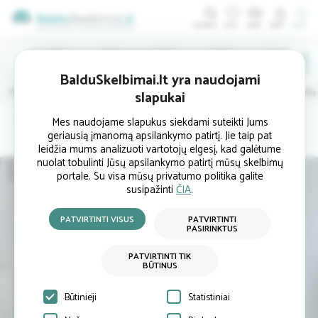
ĮDĖTI
BalduSkelbimai.lt yra naudojami
Minkštieji
Svetainės
Virtuvės
Valgomojo
Miegamojo
Vaikų
slapukai
Pradinis
Miegamojo baldai
Komodos
Veidrodinė komoda 16js0062
Mes naudojame slapukus siekdami suteikti Jums
geriausią įmanomą apsilankymo patirtį. Jie taip pat
leidžia mums analizuoti vartotojų elgesį, kad galėtume
nuolat tobulinti Jūsų apsilankymo patirtį mūsų skelbimų
portale. Su visa mūsų privatumo politika galite
susipažinti
ČIA
.
PATVIRTINTI VISUS
PATVIRTINTI
PASIRINKTUS
PATVIRTINTI TIK
BŪTINUS
Būtinieji
Statistiniai