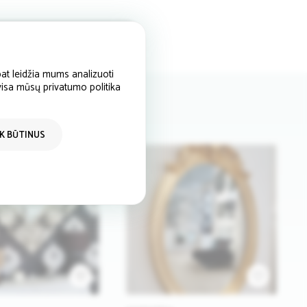
at leidžia mums analizuoti
 visa mūsų privatumo politika
IK BŪTINUS
1