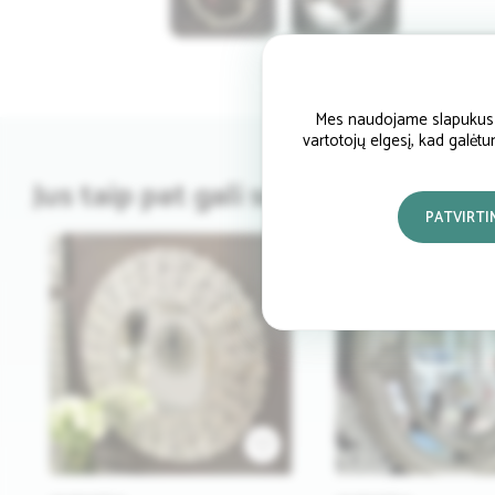
Mes naudojame slapukus si
vartotojų elgesį, kad galėt
Jus taip pat gali sudominti
PATVIRTI