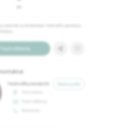
90
 veidrodis su kristaliukais. Veidrodžio spindesys
nterjerą.
Siųsti užklausą
kontaktai
Veidrodžių karalystė
Žiūrėti profilį
Visa Lietuva
Siųsti užklausą
864122233