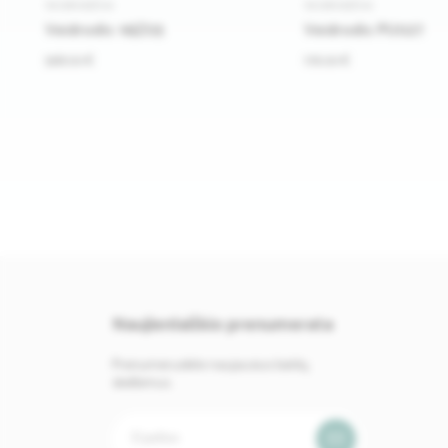
VEIDRODŽIAI
VEIDRODŽIAI
Veidrodis 16JZ03
Veidrodis PU027
568.00 €
176.00 €
Naujienlaiškio prenumerata
Prenumeruokite naujausius baldų
skelbimus.