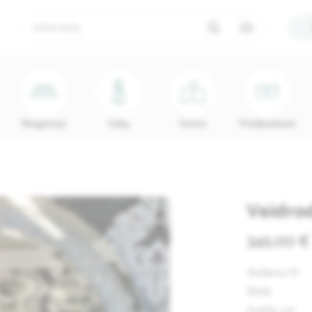
Miegamojo
Vaikų
Vonios
Prieškambario
Veidro
345.00 €
Skelbimo ID
Būklė
Aukštis, cm