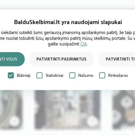
BalduSkelbimai.lt yra naudojami slapukai
ekdami suteikti Jums geriausią įmanomą apsilankymo patirtį. Jie taip p
ume nuolat tobulinti Jūsų apsilankymo patirtį mūsų skelbimų portale. Su
galite susipažinti
ČIA
.
NTI VISUS
PATVIRTINTI PASIRINKTUS
PATVIRTINTI T
Būtinieji
Statistiniai
Našumo
Rinkodaros
2
1