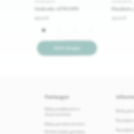
VEIDRODŽIAI
VEIDRODŽIAI
Veidrodis 13TM171PM
Klasikinis
345.00 €
324.00 €
Žiūrėti daugiau
Paslaugos
Informa
Baldų projektavimo ir
Baldų par
dizaino įmonės
Naudojimos
Baldų gamybos įmonės
Naudojimos
Minkštų baldų gamybos