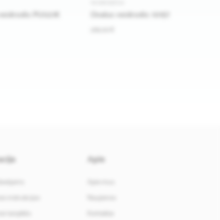
VEIDRODŽIAI
 veidrodis PU021K
Ovalus veidrodis 10157
265.00 €
cija
Apie
davėjams
Apie mus
i instrukcijos
Naujienos
i taisyklės
Kontaktai