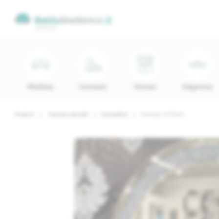
Minkštieji
Svetainės
Virtuvės
Valgomojo
Pradinis
Interjero detalės
Veidrodžiai
Veidrodis 16TM010