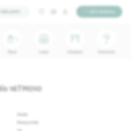
Ieško pirkti
Įdėti skelbimą
Biuro
Lauko
Interjerui
Šviestuvai
dis 16TM010
81468
Nauja prekė
90