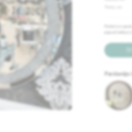
Plotis, cm
Modernus apvalus
papuoš betkurį i
Pardavėjo 