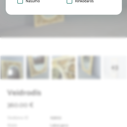
Našumo
Rinkodaros
+3
Veidrodis
360.00 €
Skelbimo ID
93602
Būklė
Labai gera