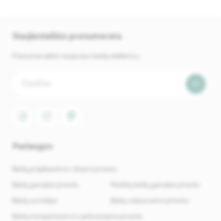
Naujienlaiškio prenumerata
Prenumeruokite naujausius baldų skelbimus.
Paslaugos
Baldų projektavimo ir dizaino įmonės
Baldų gamybos įmonės
Minkštų baldų gamybos įmonės
Baldų surinkėjai
Baldų restauravimo įmonės
Baldų transportavimo ir perkraustymo įmonės