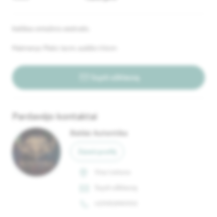
Itališkas vintažinis veidrodis.
Matmenys: Plotis 74cm, aukštis 170cm.
Siųsti užklausą
Pardavėjo kontaktai
Baldai Autentika
Žiūrėti profilį
Visa Lietuva
Siųsti užklausą
+37063990102