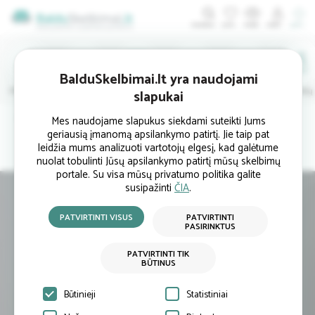
ĮDĖTI
BalduSkelbimai.lt yra naudojami
Minkštieji
Svetainės
Virtuvės
Valgomojo
Miegamojo
Vaikų
slapukai
Pradinis
Interjero detalės
Veidrodžiai
Veidrodis
Mes naudojame slapukus siekdami suteikti Jums
geriausią įmanomą apsilankymo patirtį. Jie taip pat
leidžia mums analizuoti vartotojų elgesį, kad galėtume
nuolat tobulinti Jūsų apsilankymo patirtį mūsų skelbimų
portale. Su visa mūsų privatumo politika galite
susipažinti
ČIA
.
PATVIRTINTI VISUS
PATVIRTINTI
PASIRINKTUS
PATVIRTINTI TIK
BŪTINUS
Būtinieji
Statistiniai