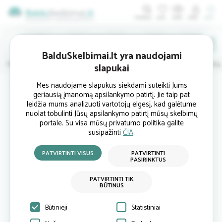
ĮDĖTI
BalduSkelbimai.lt yra naudojami
Minkštieji
Svetainės
Virtuvės
Valgomojo
Miegamojo
Vaikų
slapukai
Pradinis
Minkštieji baldai
U formos minkšti kampai
Vienas kampas SYL
Mes naudojame slapukus siekdami suteikti Jums
geriausią įmanomą apsilankymo patirtį. Jie taip pat
leidžia mums analizuoti vartotojų elgesį, kad galėtume
nuolat tobulinti Jūsų apsilankymo patirtį mūsų skelbimų
portale. Su visa mūsų privatumo politika galite
susipažinti
ČIA
.
PATVIRTINTI VISUS
PATVIRTINTI
PASIRINKTUS
PATVIRTINTI TIK
BŪTINUS
Būtinieji
Statistiniai