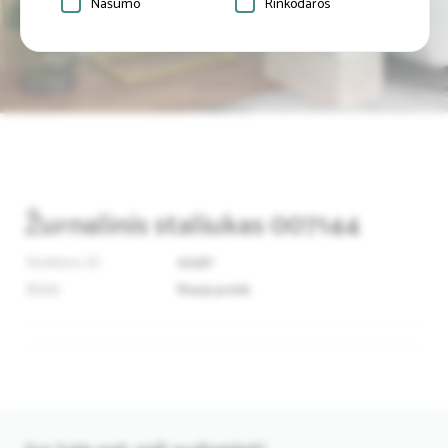
Našumo
Rinkodaros
Žurnalinis staliukas 007144
Skelbimo ID
92387
Būklė
Nauja prekė