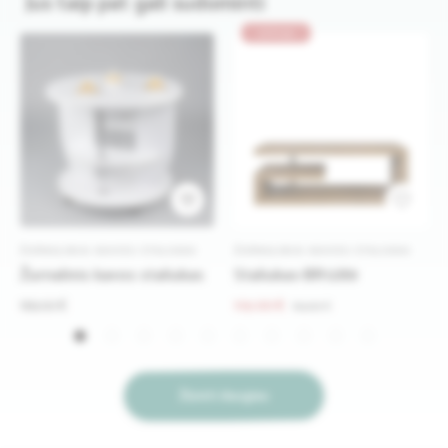
Jus taip pat gali sudominti
ATPIGO
10
ŽURNALINIAI (KAVOS) STALIUKAI
ŽURNALINIAI (KAVOS) STALIUKAI
Žurnalinis kavos staliukas
Staliukas-BR1289
169.00 €
119.00 €
164.00 €
Žiūrėti daugiau