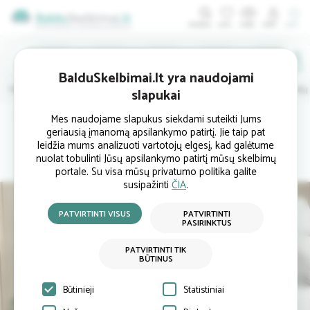
ĮDĖTI
BalduSkelbimai.lt yra naudojami
Minkštieji
Svetainės
Virtuvės
Valgomojo
Miegamojo
Vaikų
slapukai
Pradinis
Svetainės baldai
Žurnaliniai (kavos) staliukai
Žurnalinis stal
Mes naudojame slapukus siekdami suteikti Jums
geriausią įmanomą apsilankymo patirtį. Jie taip pat
leidžia mums analizuoti vartotojų elgesį, kad galėtume
nuolat tobulinti Jūsų apsilankymo patirtį mūsų skelbimų
portale. Su visa mūsų privatumo politika galite
susipažinti
ČIA
.
PATVIRTINTI VISUS
PATVIRTINTI
PASIRINKTUS
PATVIRTINTI TIK
BŪTINUS
Būtinieji
Statistiniai