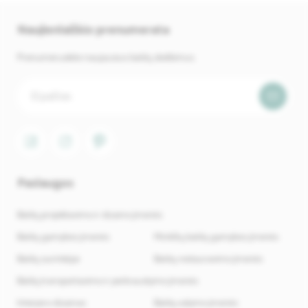
Naujienlaiškio prenumerata
Prenumeruokite naujausius baldų skelbimus.
Paslaugos
Baldų projektavimo ir dizaino įmonės
Baldų gamybos įmonės
Minkštų baldų gamybos įmonės
Baldų surinkėjai
Baldų restauravimo įmonės
Baldų transportavimo ir perkraustymo įmonės
Interjero dizainas
Baldų valymo įmonės