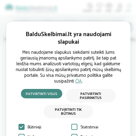
ĮDĖTI
BalduSkelbimai.lt yra naudojami
Minkštieji
Svetainės
Virtuvės
Valgomojo
Miegamojo
Vaikų
slapukai
Pradinis
Svetainės baldai
Žurnaliniai (kavos) staliukai
žurnalinis stali
Mes naudojame slapukus siekdami suteikti Jums
geriausią įmanomą apsilankymo patirtį. Jie taip pat
leidžia mums analizuoti vartotojų elgesį, kad galėtume
nuolat tobulinti Jūsų apsilankymo patirtį mūsų skelbimų
portale. Su visa mūsų privatumo politika galite
susipažinti
ČIA
.
PATVIRTINTI VISUS
PATVIRTINTI
PASIRINKTUS
PATVIRTINTI TIK
BŪTINUS
Būtinieji
Statistiniai