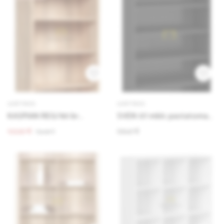
LENTYNOS
LENTYNOS
KASPIAN REG/90 br
SVEN 07 mblc pastatoma
pastatoma lentyna
lentyna,
123.57 €
129.47 €
154.46 €