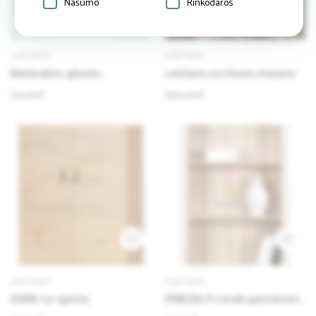
Našumo
Rinkodaros
1
2
LENTYNOS
LENTYNOS
Natūralios ąžuolo
Lentyna su Uosio masyvu
faneruotės lentyna, dažyta
120.00 €
1600.00 €
1
LENTYNOS
LENTYNOS
JOHN 1 jr spinta
FINEZJA F1 mrdx pastatoma