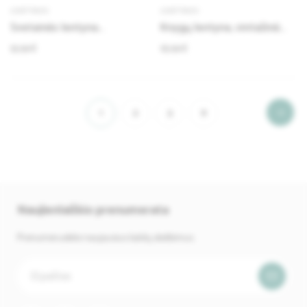
LENTYNOS
LENTYNOS
Svetainės lentyna
Knygų lentyna, vintažinė
30x30x102cm., juodos
ruda
55.99 €
65.99 €
spalvos
1
2
3
9
Kitas
puslapis
Naujienlaiškio prenumerata
Prenumeruokite naujausius baldų skelbimus.